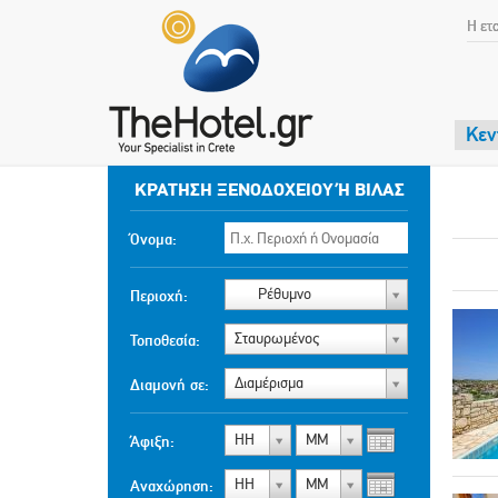
Η ετ
Κεν
ΚΡΆΤΗΣΗ ΞΕΝΟΔΟΧΕΊΟΥ Ή ΒΊΛΑΣ
Όνομα:
Ρέθυμνο
Περιοχή:
Σταυρωμένος
Τοποθεσία:
Διαμέρισμα
Διαμονή σε:
ΗΗ
ΜΜ
Άφιξη:
ΗΗ
ΜΜ
Αναχώρηση: