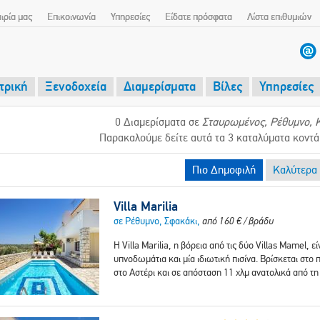
αιρία μας
Επικοινωνία
Υπηρεσίες
Είδατε πρόσφατα
Λίστα επιθυμιών
τρική
Ξενοδοχεία
Διαμερίσματα
Βίλες
Υπηρεσίες
0 Διαμερίσματα σε
Σταυρωμένος, Ρέθυμνο, 
Παρακαλούμε δείτε αυτά τα 3 καταλύματα κοντ
Πιο Δημοφιλή
Καλύτερα 
Villa Marilia
σε Ρέθυμνο, Σφακάκι,
από
160
€
/ βράδυ
Η Villa Marilia, η βόρεια από τις δύο Villas Mamel, 
υπνοδωμάτια και μία ιδιωτική πισίνα. Βρίσκεται στ
στο Αστέρι και σε απόσταση 11 χλμ ανατολικά από τ