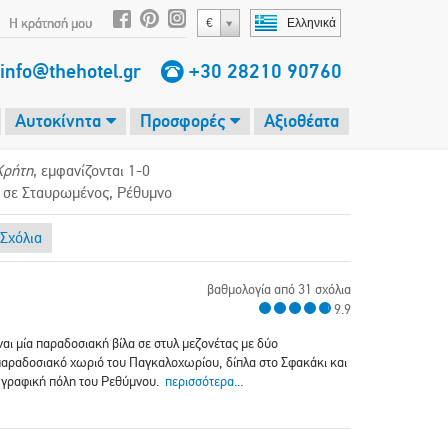
Η κράτησή μου
€
Ελληνικά
info@thehotel.gr
+30 28210 90760
Αυτοκίνητα
Προσφορές
Αξιοθέατα
Κρήτη
, εμφανίζονται 1-0
ά σε Σταυρωμένος, Ρέθυμνο
Σχόλια
βαθμολογία από 31 σχόλια
9.9
είναι μία παραδοσιακή βίλα σε στυλ μεζονέτας με δύο
ο παραδοσιακό χωριό του Παγκαλοχωρίου, δίπλα στο Σφακάκι και
η γραφική πόλη του Ρεθύμνου.
περισσότερα...