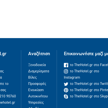
l.gr
Αναζήτηση
Επικοινωνήστε μαζί μ
Ξενοδοχεία
το TheHotel.gr στο Fac
μας
Διαμερίσματα
το TheHotel.gr στο
ία
Βίλες
Instagram
τε το
Προσφορές
το TheHotel.gr στο Twit
 σας
Ενοικίαση
το TheHotel.gr στο Pint
210 90760
Αυτοκινήτου
το TheHotel.gr στο Sky
hehotel.gr
Υπηρεσίες