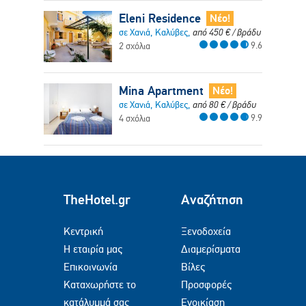
Eleni Residence
Νέο!
σε Χανιά, Καλύβες,
από
450
€
/ βράδυ
9.6
2 σχόλια
Mina Apartment
Νέο!
σε Χανιά, Καλύβες,
από
80
€
/ βράδυ
9.9
4 σχόλια
TheHotel.gr
Αναζήτηση
Κεντρική
Ξενοδοχεία
Η εταιρία μας
Διαμερίσματα
Επικοινωνία
Βίλες
Καταχωρήστε το
Προσφορές
κατάλυμμά σας
Ενοικίαση