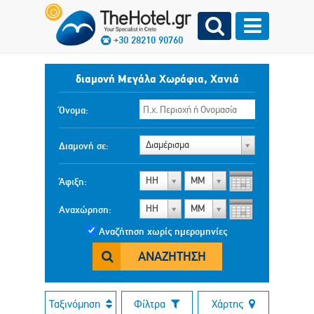
+30 28210 90760
διαμονή Μεγάλα Χωράφια, Χανιά
Όνομα:
Διαμέρισμα
Διαμονή σε:
ΗΗ
ΜΜ
Άφιξη:
ΗΗ
ΜΜ
Αναχώρηση:
Αναζήτηση χωρίς ημερομηνίες
ΑΝΑΖΉΤΗΣΗ
Ταξινόμηση
Φίλτρα
Χάρτης