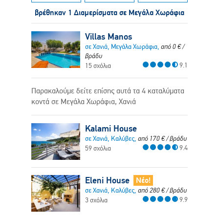
βρέθηκαν 1 Διαμερίσματα σε Μεγάλα Χωράφια
Villas Manos
σε Χανιά, Μεγάλα Χωράφια,
από
0
€
/
βράδυ
9.1
15 σχόλια
Παρακαλούμε δείτε επίσης αυτά τα 4 καταλύματα
κοντά σε Μεγάλα Χωράφια, Χανιά
Kalami House
σε Χανιά, Καλύβες,
από
170
€
/ βράδυ
9.4
59 σχόλια
Eleni House
Νέο!
σε Χανιά, Καλύβες,
από
280
€
/ βράδυ
9.9
3 σχόλια