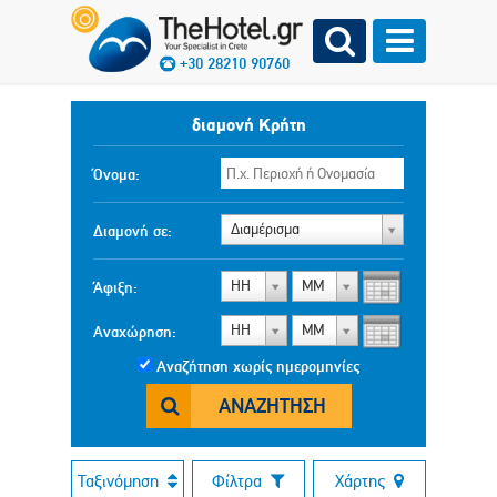
+30 28210 90760
διαμονή Κρήτη
Όνομα:
Διαμέρισμα
Διαμονή σε:
ΗΗ
ΜΜ
Άφιξη:
ΗΗ
ΜΜ
Αναχώρηση:
Αναζήτηση χωρίς ημερομηνίες
ΑΝΑΖΉΤΗΣΗ
Ταξινόμηση
Φίλτρα
Χάρτης