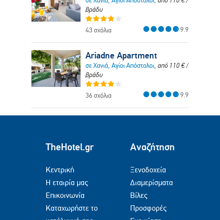
σε Χανιά, Αγίοι Απόστολοι,
από
110
€
/
βράδυ
9.9
43 σχόλια
Ariadne Apartment
σε Χανιά, Αγίοι Απόστολοι,
από
110
€
/
βράδυ
9.9
36 σχόλια
TheHotel.gr
Αναζήτηση
Κεντρική
Ξενοδοχεία
Η εταιρία μας
Διαμερίσματα
Επικοινωνία
Βίλες
Καταχωρήστε το
Προσφορές