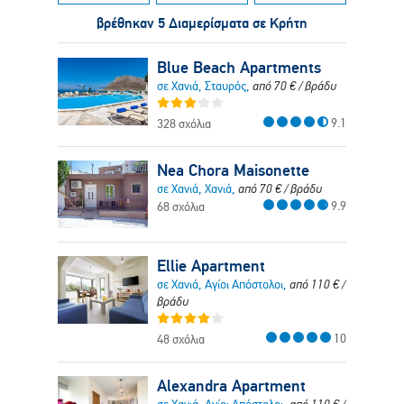
βρέθηκαν 5 Διαμερίσματα σε Κρήτη
Blue Beach Apartments
σε Χανιά, Σταυρός,
από
70
€
/ βράδυ
9.1
328 σχόλια
Nea Chora Maisonette
σε Χανιά, Χανιά,
από
70
€
/ βράδυ
9.9
68 σχόλια
Ellie Apartment
σε Χανιά, Αγίοι Απόστολοι,
από
110
€
/
βράδυ
10
48 σχόλια
Alexandra Apartment