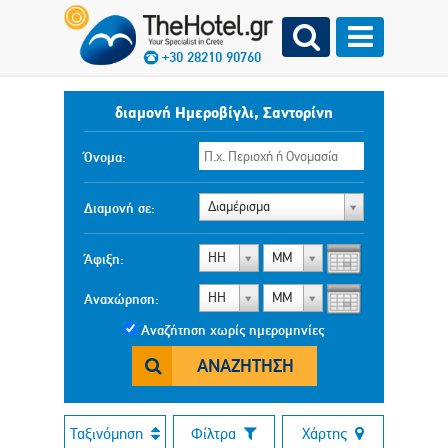
+30 28210 90760
διαμονή Ημεροβίγλι, Σαντορίνη
Όνομα:
Διαμέρισμα
Διαμονή σε:
ΗΗ
ΜΜ
Άφιξη:
ΗΗ
ΜΜ
Αναχώρηση:
Αναζήτηση χωρίς ημερομηνίες
ΑΝΑΖΉΤΗΣΗ
Ταξινόμηση
Φίλτρα
Χάρτης