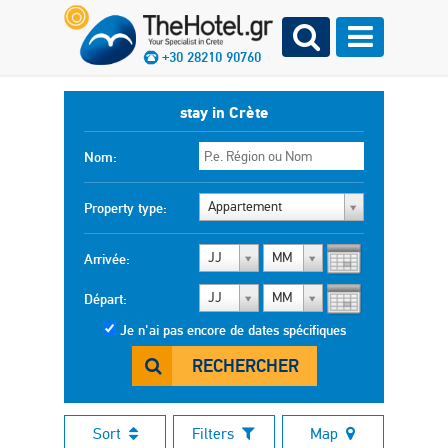
+30 28210 90760
stay in Crète
Nom:
Appartement
Property type:
JJ
MM
Arrivée:
JJ
MM
Départ:
Je n'ai pas encore de dates spécifiques
RECHERCHER
Sort
Filters
Map