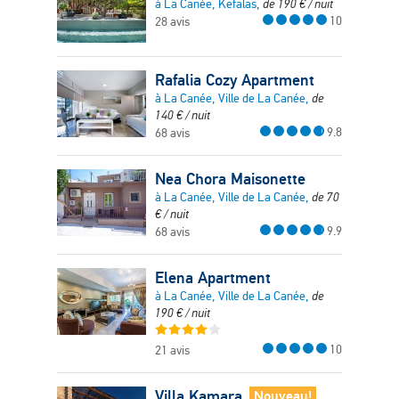
à La Canée, Kefalas,
de
190
€
/ nuit
10
28 avis
Rafalia Cozy Apartment
à La Canée, Ville de La Canée,
de
140
€
/ nuit
9.8
68 avis
Nea Chora Maisonette
à La Canée, Ville de La Canée,
de
70
€
/ nuit
9.9
68 avis
Elena Apartment
à La Canée, Ville de La Canée,
de
190
€
/ nuit
10
21 avis
Villa Kamara
Nouveau!