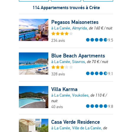
114 Appartements trouvés à Crète
Pegasos Maisonettes
à La Canée, Almyrida,
de
160
€
/ nuit
9.5
234 avis
Blue Beach Apartments
à La Canée, Stavros,
de
70
€
/ nuit
9.1
328 avis
Villa Karma
à La Canée, Voukolies,
de
110
€
/
nuit
9.8
40 avis
Casa Verde Residence
à La Canée, Ville de La Canée,
de