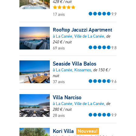
428
€
/ nuit
9.9
17 avis
Rooftop Jacuzzi Apartment
à La Canée, Ville de La Canée,
de
240
€
/ nuit
9.8
69 avis
Seaside Villa Balos
à La Canée, Kissamos,
de
150
€
/
nuit
9.6
37 avis
Villa Narciso
à La Canée, Ville de La Canée,
de
280
€
/ nuit
9.9
28 avis
Kori Villa
Nouveau!