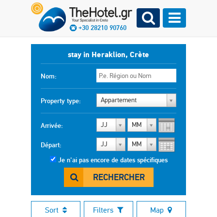
+30 28210 90760
stay in Heraklion, Crète
Nom:
Appartement
Property type:
JJ
MM
Arrivée:
JJ
MM
Départ:
Je n'ai pas encore de dates spécifiques
RECHERCHER
Sort
Filters
Map