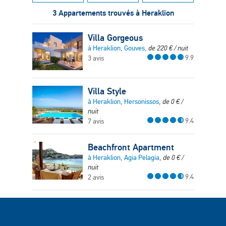
3 Appartements trouvés à Heraklion
Villa Gorgeous
à Heraklion, Gouves,
de
220
€
/ nuit
9.9
3 avis
Villa Style
à Heraklion, Hersonissos,
de
0
€
/
nuit
9.4
7 avis
Beachfront Apartment
à Heraklion, Agia Pelagia,
de
0
€
/
nuit
9.4
2 avis