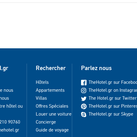
l.gr
Rechercher
Parlez nous
Hôtels
TheHotel.gr sur Facebo
de nous
Appartements
TheHotel.gr on Instagr
 nous
Villas
The Hotel.gr sur Twitter
tre hôtel ou
Offres Spéciales
TheHotel.gr sur Pintere
Louer une voiture
TheHotel.gr sur Skype
210 90760
Concierge
hehotel.gr
Guide de voyage