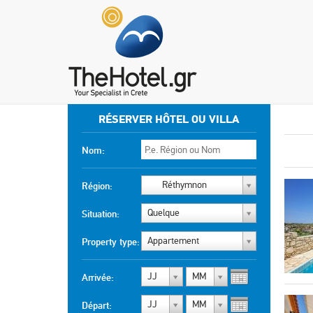
RÉSERVER HÔTEL OU VILLA
Nom:
Réthymnon
Région:
Quelque
Situation:
Appartement
Property type:
JJ
MM
Arrivée:
JJ
MM
Départ: