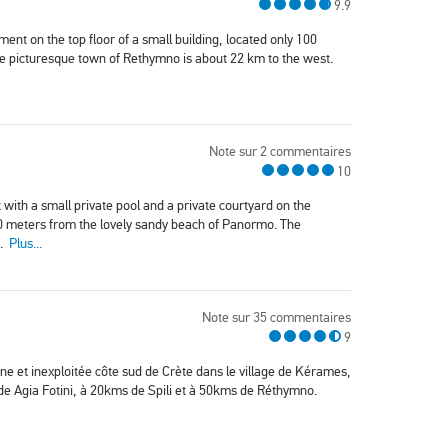
9.9
t on the top floor of a small building, located only 100
e picturesque town of Rethymno is about 22 km to the west.
Note sur 2 commentaires
10
ith a small private pool and a private courtyard on the
 100 meters from the lovely sandy beach of Panormo. The
y.
Plus...
Note sur 35 commentaires
9
e et inexploitée côte sud de Crète dans le village de Kérames,
de Agia Fotini, à 20kms de Spili et à 50kms de Réthymno.