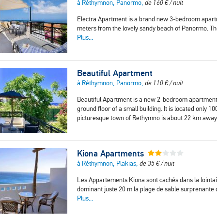
à Réthymnon, Panormo,
de
160
€
/ nuit
Electra Apartment is a brand new 3-bedroom apartmen
meters from the lovely sandy beach of Panormo. Th
Plus...
Beautiful Apartment
à Réthymnon, Panormo,
de
110
€
/ nuit
Beautiful Apartment is a new 2-bedroom apartment w
ground floor of a small building. It is located only
picturesque town of Rethymno is about 22 km awa
Kiona Apartments
à Réthymnon, Plakias,
de
35
€
/ nuit
Les Appartements Kiona sont cachés dans la lointain
dominant juste 20 m la plage de sable surprenante 
Plus...