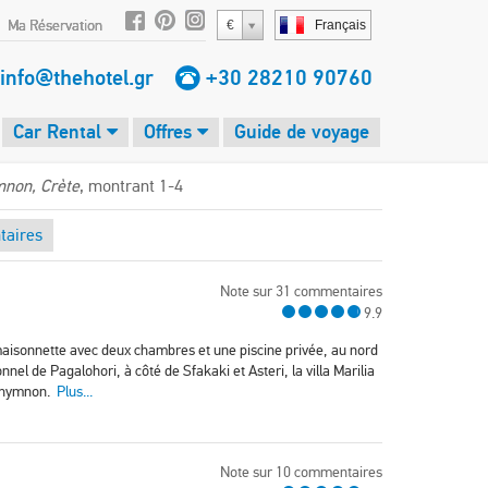
Ma Réservation
€
Français
info@thehotel.gr
+30 28210 90760
Car Rental
Offres
Guide de voyage
non, Crète
, montrant 1-4
aires
Note sur 31 commentaires
9.9
le maisonnette avec deux chambres et une piscine privée, au nord
nnel de Pagalohori, à côté de Sfakaki et Asteri, la villa Marilia
Réthymnon.
Plus...
Note sur 10 commentaires