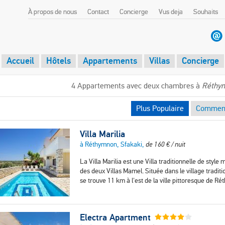
À propos de nous
Contact
Concierge
Vus deja
Souhaits
Accueil
Hôtels
Appartements
Villas
Concierge
4 Appartements avec deux chambres à
Réthym
Plus Populaire
Comment
Villa Marilia
à Réthymnon, Sfakaki,
de
160
€
/ nuit
La Villa Marilia est une Villa traditionnelle de sty
des deux Villas Mamel. Située dans le village traditio
se trouve 11 km à l'est de la ville pittoresque de 
Electra Apartment