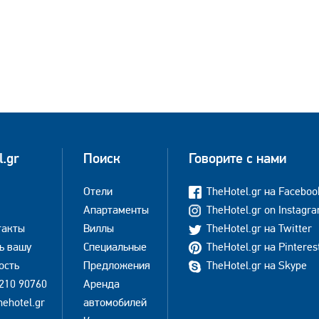
l.gr
Поиск
Говорите с нами
Отели
TheHotel.gr на Faceboo
Апартаменты
TheHotel.gr on Instagr
такты
Виллы
TheHotel.gr на Twitter
ь вашу
Специальные
TheHotel.gr на Pinteres
ость
Предложения
TheHotel.gr на Skype
210 90760
Аренда
hehotel.gr
автомобилей