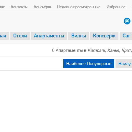
нас
Контакты
Консьерж
Недавно просмотренные
Избранное
ная
Отели
Апартаменты
Виллы
Консьерж
Car
0 Апартаменты в
Kampani, Ханья, Крит
Наиболее Популярные
Наилу