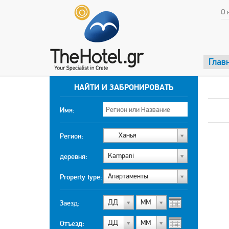
О 
Глав
НАЙТИ И ЗАБРОНИРОВАТЬ
Имя:
Ханья
Регион:
Kampani
деревня:
Апартаменты
Property type:
ДД
МM
Заезд:
ДД
МM
Отъезд: