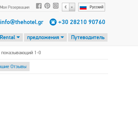
Моя Резервация
€
Русский
info@thehotel.gr
+30 28210 90760
 Rental
предложения
Путеводитель
, показывающий 1-0
чшие Отзывы