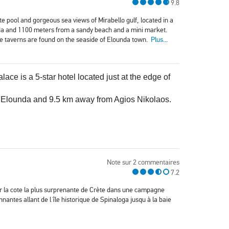
9.8
ate pool and gorgeous sea views of Mirabello gulf, located in a
unda and 1100 meters from a sandy beach and a mini market.
e taverns are found on the seaside of Elounda town.
Plus...
ace is a 5-star hotel located just at the edge of
s Elounda and 9.5 km away from Agios Nikolaos.
Note sur 2 commentaires
7.2
ur la cote la plus surprenante de Crète dans une campagne
antes allant de l île historique de Spinaloga jusqu à la baie