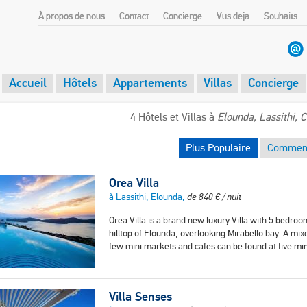
À propos de nous
Contact
Concierge
Vus deja
Souhaits
Accueil
Hôtels
Appartements
Villas
Concierge
4 Hôtels et Villas à
Elounda, Lassithi, C
Plus Populaire
Comment
Orea Villa
à Lassithi, Elounda,
de
840
€
/ nuit
Orea Villa is a brand new luxury Villa with 5 bedroom
hilltop of Elounda, overlooking Mirabello bay. A m
few mini markets and cafes can be found at five min
Villa Senses