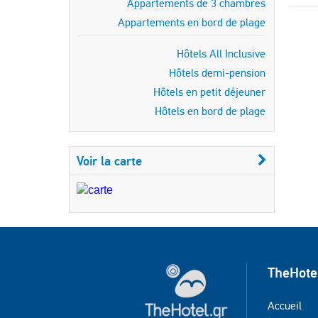
Appartements de 3 chambres
Appartements en bord de plage
Hôtels All Inclusive
Hôtels demi-pension
Hôtels en petit déjeuner
Hôtels en bord de plage
Voir la carte
TheHote
Accueil