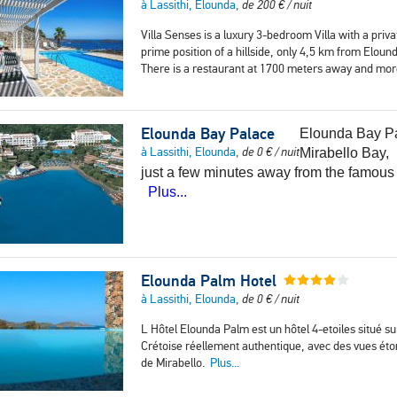
à Lassithi, Elounda,
de
200
€
/ nuit
Villa Senses is a luxury 3-bedroom Villa with a priv
prime position of a hillside, only 4,5 km from Elo
There is a restaurant at 1700 meters away and mor
Elounda Bay Palace
Elounda Bay Pal
à Lassithi, Elounda,
de
0
€
/ nuit
Mirabello Bay,
just a few minutes away from the famou
Plus...
Elounda Palm Hotel
à Lassithi, Elounda,
de
0
€
/ nuit
L Hôtel Elounda Palm est un hôtel 4-etoiles situé s
Crétoise réellement authentique, avec des vues étonn
de Mirabello.
Plus...