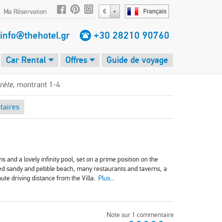
Ma Réservation
€
Français
info@thehotel.gr
+30 28210 90760
Car Rental
Offres
Guide de voyage
rète
, montrant 1-4
aires
s and a lovely infinity pool, set on a prime position on the
ixed sandy and pebble beach, many restaurants and taverns, a
ute driving distance from the Villa.
Plus...
Note sur 1 commentaire