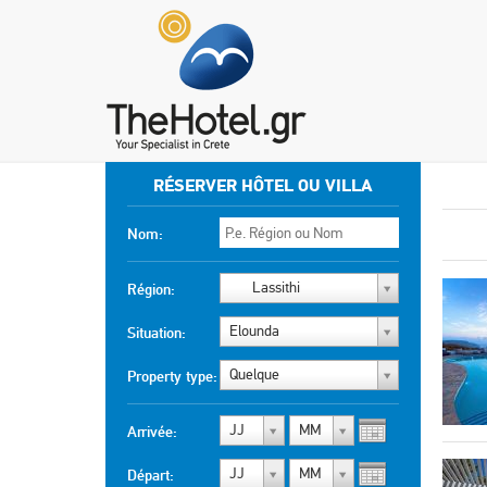
RÉSERVER HÔTEL OU VILLA
Nom:
Lassithi
Région:
Elounda
Situation:
Quelque
Property type:
JJ
MM
Arrivée:
JJ
MM
Départ: