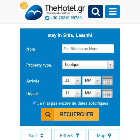
+30 28210 90760
stay in Sitia, Lassithi
Nom:
Quelque
Property type:
JJ
MM
Arrivée:
JJ
MM
Départ:
Je n'ai pas encore de dates spécifiques
RECHERCHER
Sort
Filters
Map