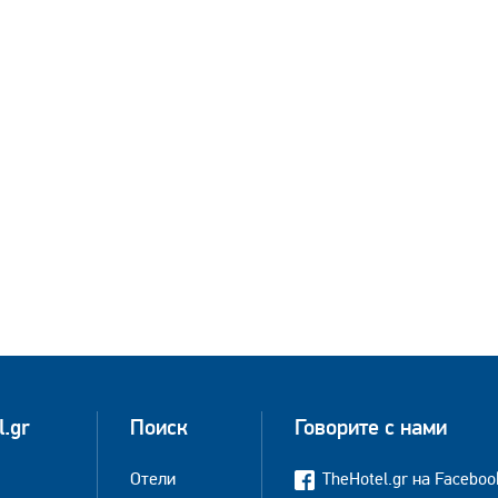
l.gr
Поиск
Говорите с нами
Отели
TheHotel.gr на Faceboo