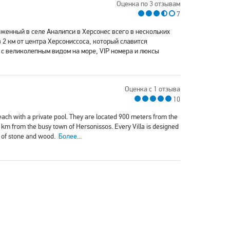
Оценка по 3 отзывам
7
ложенный в селе Аналипси в Херсонес всего в нескольких
 2 км от центра Херсониссоса, который славится
с великолепным видом на море, VIP номера и люксы
Оценка с 1 отзыва
10
each with a private pool. They are located 900 meters from the
km from the busy town of Hersonissos. Every Villa is designed
s of stone and wood.
Более...