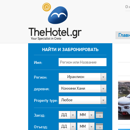
О 
Глав
НАЙТИ И ЗАБРОНИРОВАТЬ
Имя:
Ираклион
Регион:
Коккини Хани
деревня:
Любоe
Property type:
ДД
МM
Заезд:
ДД
МM
Отъезд: