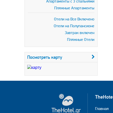
Апартаменты с 3 спальнями
Пляжные Апартаменты
Отели на Все Включено
Отели на Полупансионе
Завтрак включен
Пляжные Отели
Посмотреть карту
TheHote
Главная