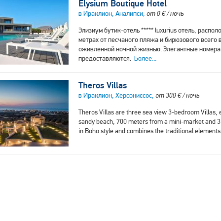
Elysium Boutique Hotel
в Ираклион, Аналипси,
от
0
€
/ ночь
Элизиум бутик-отель ***** luxurius отель, распо
метрах от песчаного пляжа и бирюзового всего в
оживленной ночной жизнью. Элегантные номера 
предоставляются.
Более...
Theros Villas
в Ираклион, Херсониссос,
от
300
€
/ ночь
Theros Villas are three sea view 3-bedroom Villas, 
sandy beach, 700 meters from a mini-market and 3 
in Boho style and combines the traditional element