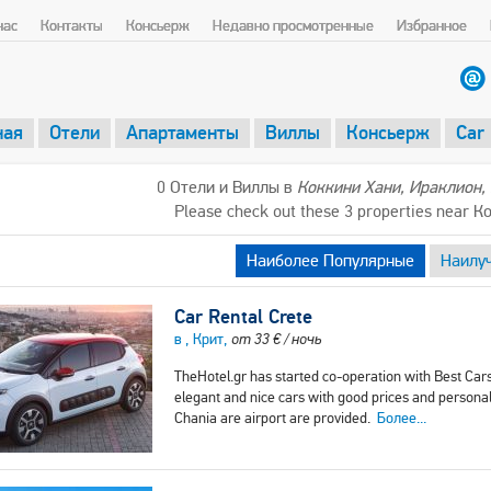
нас
Контакты
Консьерж
Недавно просмотренные
Избранное
ная
Отели
Апартаменты
Виллы
Консьерж
Car
0 Отели и Виллы в
Коккини Хани, Ираклион,
Please check out these 3 properties near 
Наиболее Популярные
Наилу
Car Rental Crete
в , Крит,
от
33
€
/ ночь
TheHotel.gr has started co-operation with Best Cars 
elegant and nice cars with good prices and personal
Chania are airport are provided.
Более...