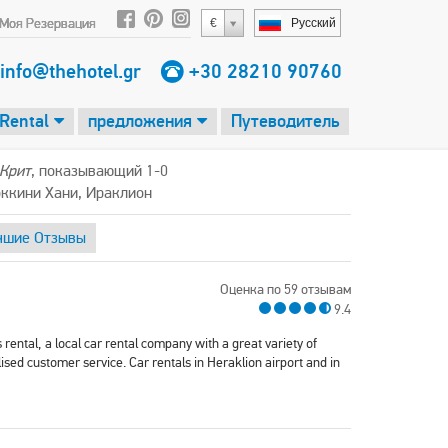
Моя Резервация
€
Русский
info@thehotel.gr
+30 28210 90760
 Rental
предложения
Путеводитель
 Крит
, показывающий 1-0
Коккини Хани, Ираклион
чшие Отзывы
Оценка по 59 отзывам
9.4
rental, a local car rental company with a great variety of
ised customer service. Car rentals in Heraklion airport and in