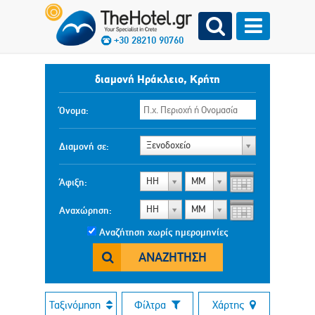
+30 28210 90760
διαμονή Ηράκλειο, Κρήτη
Όνομα:
Ξενοδοχείο
Διαμονή σε:
ΗΗ
ΜΜ
Άφιξη:
ΗΗ
ΜΜ
Αναχώρηση:
Αναζήτηση χωρίς ημερομηνίες
ΑΝΑΖΉΤΗΣΗ
Ταξινόμηση
Φίλτρα
Χάρτης