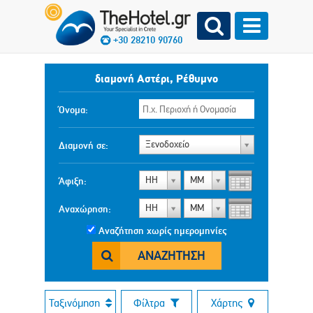
+30 28210 90760
διαμονή Αστέρι, Ρέθυμνο
Όνομα:
Ξενοδοχείο
Διαμονή σε:
ΗΗ
ΜΜ
Άφιξη:
ΗΗ
ΜΜ
Αναχώρηση:
Αναζήτηση χωρίς ημερομηνίες
ΑΝΑΖΉΤΗΣΗ
Ταξινόμηση
Φίλτρα
Χάρτης