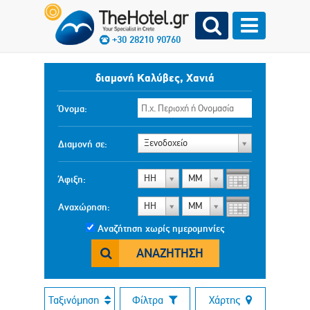
+30 28210 90760
διαμονή Καλύβες, Χανιά
Όνομα:
Ξενοδοχείο
Διαμονή σε:
ΗΗ
ΜΜ
Άφιξη:
ΗΗ
ΜΜ
Αναχώρηση:
Αναζήτηση χωρίς ημερομηνίες
ΑΝΑΖΉΤΗΣΗ
Ταξινόμηση
Φίλτρα
Χάρτης