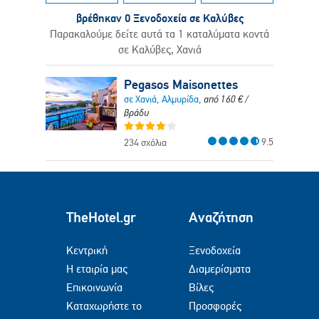
βρέθηκαν 0 Ξενοδοχεία σε Καλύβες
Παρακαλούμε δείτε αυτά τα 1 καταλύματα κοντά
σε Καλύβες, Χανιά
Pegasos Maisonettes
σε Χανιά, Αλμυρίδα,
από
160
€
/
βράδυ
9.5
234 σχόλια
TheHotel.gr
Αναζήτηση
Κεντρική
Ξενοδοχεία
Η εταιρία μας
Διαμερίσματα
Επικοινωνία
Βίλες
Καταχωρήστε το
Προσφορές