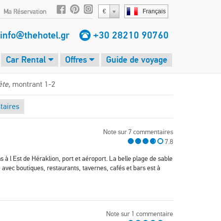
Ma Réservation
€
Français
info@thehotel.gr
+30 28210 90760
Car Rental
Offres
Guide de voyage
ète
, montrant 1-2
aires
Note sur 7 commentaires
7.8
s à l Est de Héraklion, port et aéroport. La belle plage de sable
le avec boutiques, restaurants, tavernes, cafés et bars est à
Note sur 1 commentaire