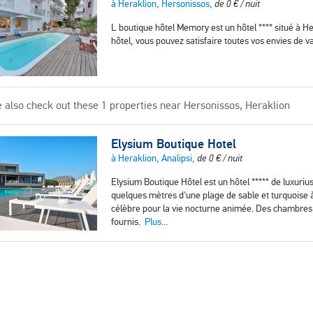
à Heraklion, Hersonissos,
de
0
€
/ nuit
L boutique hôtel Memory est un hôtel **** situé à H
hôtel, vous pouvez satisfaire toutes vos envies de 
 also check out these 1 properties near Hersonissos, Heraklion
Elysium Boutique Hotel
à Heraklion, Analipsi,
de
0
€
/ nuit
Elysium Boutique Hôtel est un hôtel ***** de luxuriu
quelques mètres d'une plage de sable et turquoise 
célèbre pour la vie nocturne animée. Des chambres 
fournis.
Plus...