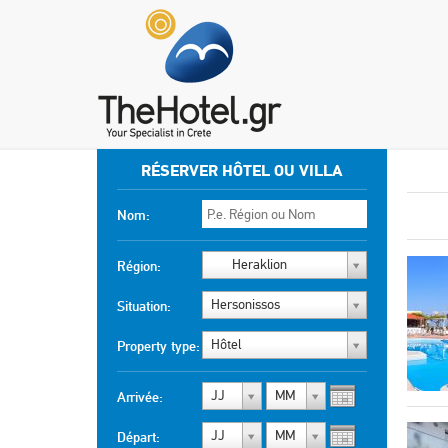
RÉSERVER HÔTEL OU VILLA
Nom:
Heraklion
Région:
Hersonissos
Situation:
Hôtel
Property type:
JJ
MM
Arrivée:
JJ
MM
Départ: