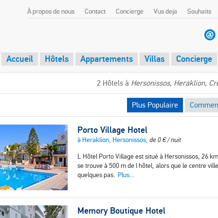
À propos de nous
Contact
Concierge
Vus deja
Souhaits
Accueil
Hôtels
Appartements
Villas
Concierge
2 Hôtels à
Hersonissos, Heraklion, Cr
Plus Populaire
Comment
Porto Village Hotel
à Heraklion, Hersonissos,
de
0
€
/ nuit
L Hôtel Porto Village est situé à Hersonissos, 26 km
se trouve à 500 m de l hôtel, alors que le centre vil
quelques pas.
Plus...
Memory Boutique Hotel