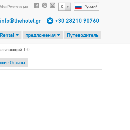
Моя Резервация
€
Русский
info@thehotel.gr
+30 28210 90760
 Rental
предложения
Путеводитель
казывающий 1-0
чшие Отзывы