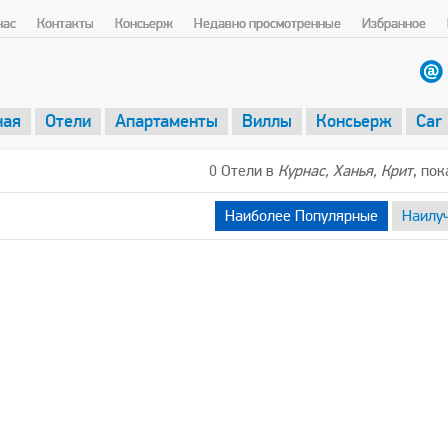
нас
Контакты
Консьерж
Недавно просмотренные
Избранное
ная
Отели
Апартаменты
Виллы
Консьерж
Car
0 Отели в
Курнас, Ханья, Крит
, по
Наиболее Популярные
Наилу