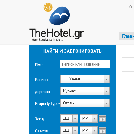
О 
Глав
НАЙТИ И ЗАБРОНИРОВАТЬ
Имя:
Ханья
Регион:
Курнас
деревня:
Отель
Property type:
ДД
МM
Заезд:
ДД
МM
Отъезд: