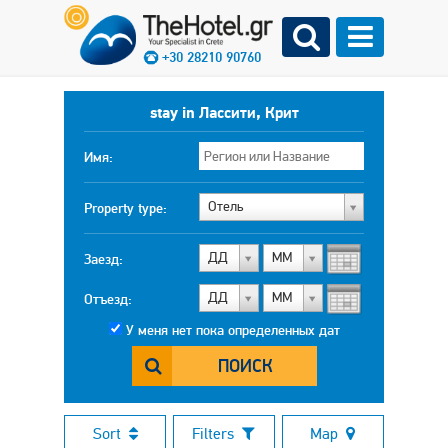
+30 28210 90760
stay in Лассити, Крит
Имя:
Отель
Property type:
ДД
МM
Заезд:
ДД
МM
Отъезд:
У меня нет пока определенных дат
ПОИСК
Sort
Filters
Map