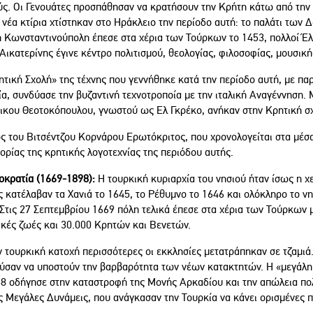
ς. Οι Γενουάτες προσπάθησαν να κρατήσουν την Κρήτη κάτω από την ε
νέα κτίρια χτίστηκαν στο Ηράκλειο την περίοδο αυτή: το παλάτι των 
η Κωνσταντινούπολη έπεσε στα χέρια των Τούρκων το 1453, πολλοί Έλ
Αικατερίνης έγινε κέντρο πολιτισμού, θεολογίας, φιλοσοφίας, μουσική
ητική Σχολή» της τέχνης που γεννήθηκε κατά την περίοδο αυτή, με πα
ία, συνδύασε την βυζαντινή τεχνοτροποία με την ιταλική Αναγέννηση
ικου Θεοτοκόπουλου, γνωστού ως Ελ Γκρέκο, ανήκαν στην Κρητική σ
ς του Βιτσέντζου Κορνάρου Ερωτόκριτος, που χρονολογείται στα μέσα
ρίας της κρητικής λογοτεχνίας της περιόδου αυτής.
οκρατία (1669-1898):
Η τουρκική κυριαρχία του νησιού ήταν ίσως η χ
 κατέλαβαν τα Χανιά το 1645, το Ρέθυμνο το 1646 και ολόκληρο το νη
Στις 27 Σεπτεμβρίου 1669 πόλη τελικά έπεσε στα χέρια των Τούρκων μ
ικές ζωές και 30.000 Κρητών και Βενετών.
 τουρκική κατοχή περισσότερες οι εκκλησίες μετατράπηκαν σε τζαμιά.
ύσαν να υποστούν την βαρβαρότητα των νέων κατακτητών. Η «μεγάλη 
68 οδήγησε στην καταστροφή της Μονής Αρκαδίου και την απώλεια π
ις Μεγάλες Δυνάμεις, που ανάγκασαν την Τουρκία να κάνει ορισμένες 