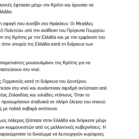
λοντές έφτασαν μέχρι την Κρήτη και άρχισαν να
λλάδα.
τη σφαγή που συνέβη στο Ηράκλειο. Οι Μεγάλες
κή Πολιτεία» υπό την ανάθεση του Πρίγκιπα Γεωργίου
η της Κρήτης με την Ελλάδα και με την εμφάνιση του
 στην ιστορία της Ελλάδα κατά τη διάρκεια των
πομείναντες μουσουλμάνοι της Κρήτης για να
ναστεύσουν στο νησί.
υς Γερμανούς κατά τη διάρκεια του Δευτέρου
πεσαν στο νησί και συνάντησαν σφοδρή αντίσταση από
ας Ζηλανδίας και χιλιάδες ντόπιους. Όταν το
α προχωρήσουν σταδιακά σε πλήρη έλεγχο του νησιού.
ς με πολλά σοβαρά αντίποινα.
ος πόλεμος ξέσπασε στην Ελλάδα και διήρκεσε μέχρι
ων κομμουνιστών από τις μελλοντικές κυβερνήσεις. Η
παραχώρησαν το δικαίωμα να λειτουργούν κυρίαρχες