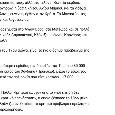
ποπτεία τους, αλλά στο τέλος η Βενετία κέρδισε.
Δόγηδων, η βασιλική του Αγίου Μάρκου και τη Λότζια.
ληνες ευγενείς ήρθαν στην Κρήτη. Το Μοναστήρι της
ς και λογοτεχνίας.
ραδείγματα στο Άγιον Όρος, στα Μετέωρα και σε πολλά
. Μιχαήλ Δαμασκηνού, Κλόντζα, Ιωάννης Κορνάρος και
χολή.
 του 17ου αιώνα, είναι το πιο διάσημο παράδειγμα της
ειρότερη περίοδος της ύπαρξής του. Περίπου 60.000
σί εκτός του Χάνδακα (Ηράκλειο), μέχρι το τέλος του
ετά την πολιορκία που είχε κοστίσει 117.000
 Πολλοί Κρητικοί έφυγαν από το νησί επειδή δεν
κρητική επανάσταση», η οποία ξέσπασε το 1866 μέχρι
ολλών ζωών. Ωστόσο, το κρητικό πρόβλημα παρελήφθη
παραχωρήσεις.