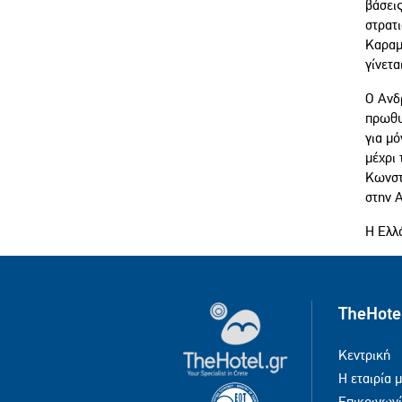
βάσει
στρατι
Καραμ
γίνετα
Ο Ανδ
πρωθυπ
για μό
μέχρι
Κωνστα
στην 
Η Ελλ
TheHote
Κεντρική
Η εταιρία 
Επικοινων