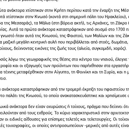
ώτα ανάκτορα χτίστηκαν στην Κρήτη περίπου κατά την έναρξη της Μέσ
τά χτίστηκαν στην Κνωσό (κοντά στη σημερινή πόλη του Ηρακλείου), σ
α της Μεσσαράς), τα Μάλια (στη βόρεια ακτή), τις Αρχάνες, τη Ζάκρο (
ίας. Αυτά τα πρώτα ανάκτορα καταστράφηκαν από σεισμό στο 1700 π.
ο γνωστό ήταν αυτά της Κνωσού, της Φαιστού, των Μαλίων και της Ζά
α μαζική μεγάλη κεντρική αυλή που περιβάλλεται από στοές, δωμάτια
οίχους, δείχνοντας εικόνες της ζωής τους (αλιεία, συγκομιδή, χορός).
ός λόγω της γεωγραφικής της θέσης στο κέντρο του νησιού, έλεγχε τ
τροφία και οι εξαγωγές των προϊόντων που παρήχθησαν στα εργαστήρι
α τέχνης μεταφέρθηκαν στην Αίγυπτο, τη Φοινίκη και τη Συρία, και η 
ειο.
α ανάκτορα καταστράφηκαν από την τρομερή έκρηξη του ηφαιστείου της
στο παλάτι της Κνωσού, το οποίο ανακατασκευάστηκε και χρησίμευσε ω
ωικά ανάκτορα δεν είχαν οχυρώσεις ή τοίχους, πράγμα που δείχνει ότι 
ειλούνταν από τους εχθρούς. Το κύριο χαρακτηριστικό στην αρχιτεκτ
ν οι ειδικές αίθουσες για επίσημες τελετές και τελετουργίες. Οι τοίχ
ές τοιχογραφίες, οι οποίες αντιπροσωπεύουν -μερικές από αυτές είν