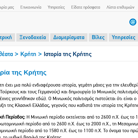
αιρία μας
Επικοινωνία
Υπηρεσίες
Είδατε πρόσφατα
Λίστα επιθυμιών
τρική
Ξενοδοχεία
Διαμερίσματα
Βίλες
Υπηρεσίες
>
>
θέατα
Κρήτη
Ιστορία της Κρήτης
ορία της Κρήτης
η έχει μια πολύ ενδιαφέρουσα ιστορία, γεμάτη μάχες για την ελευθερί
Τούρκους και τους Γερμανούς) και δημιουργία (ο Μινωικός πολιτισμός
έχνες γεννήθηκαν εδώ). Ο Μινωικός πολιτισμός πιστεύεται ότι είναι 
ξη της Κλασική Ελλάδας, γεγονός που καθιστά την ιστορία της Κρήτη
κή Περίοδος:
Η Μινωική περίοδο εκτείνεται από το 2600 π.Χ. έως το 11
ωτομινωική περίοδο από το 2600 π.Χ. έως το 2000 π.Χ., τη Μεσομινωι
ομινωική περίοδο από το 1580 π.Χ. έως το 1100 π.Χ. Το όνομα του πρ
 το μυθικό βασιλιά της Κρήτης.