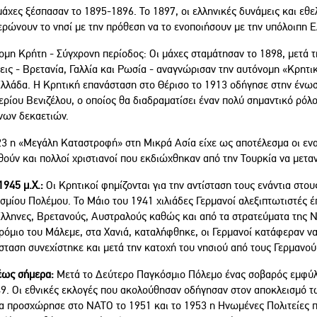
άχες ξέσπασαν το 1895-1896. Το 1897, οι ελληνικές δυνάμεις και εθε
ερώνουν το νησί με την πρόθεση να το ενοποιήσουν με την υπόλοιπη Ε
ομη Κρήτη - Σύγχρονη περίοδος: Οι μάχες σταμάτησαν το 1898, μετά 
ις - Βρετανία, Γαλλία και Ρωσία - αναγνώρισαν την αυτόνομη «Κρητι
Ελλάδα. Η Κρητική επανάσταση στο Θέρισο το 1913 οδήγησε στην ένωσ
ρίου Βενιζέλου, ο οποίος θα διαδραματίσει έναν πολύ σημαντικό ρόλο
νων δεκαετιών.
23 η «Μεγάλη Καταστροφή» στη Μικρά Ασία είχε ως αποτέλεσμα οι ενα
ούν και πολλοί χριστιανοί που εκδιώχθηκαν από την Τουρκία να μετα
945 μ.Χ.:
Οι Κρητικοί φημίζονται για την αντίσταση τους ενάντια στο
σμίου Πολέμου. Το Μάιο του 1941 χιλιάδες Γερμανοί αλεξιπτωτιστές έ
λληνες, Βρετανούς, Αυστραλούς καθώς και από τα στρατεύματα της Νέ
ρόμιο του Μάλεμε, στα Χανιά, καταλήφθηκε, οι Γερμανοί κατάφεραν ν
σταση συνεχίστηκε και μετά την κατοχή του νησιού από τους Γερμανού
έως σήμερα:
Μετά το Δεύτερο Παγκόσμιο Πόλεμο ένας σοβαρός εμφύλι
49. Οι εθνικές εκλογές που ακολούθησαν οδήγησαν στον αποκλεισμό τ
α προσχώρησε στο ΝΑΤΟ το 1951 και το 1953 η Ηνωμένες Πολιτείες 