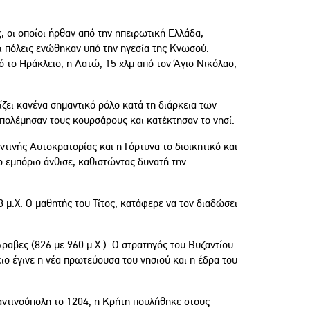
, οι οποίοι ήρθαν από την ηπειρωτική Ελλάδα,
ι πόλεις ενώθηκαν υπό την ηγεσία της Κνωσού.
 το Ηράκλειο, η Λατώ, 15 χλμ από τον Άγιο Νικόλαο,
ζει κανένα σημαντικό ρόλο κατά τη διάρκεια των
 πολέμησαν τους κουρσάρους και κατέκτησαν το νησί.
τινής Αυτοκρατορίας και η Γόρτυνα το διοικητικό και
ο εμπόριο άνθισε, καθιστώντας δυνατή την
 μ.Χ. Ο μαθητής του Τίτος, κατάφερε να τον διαδώσει
ραβες (826 με 960 μ.Χ.). Ο στρατηγός του Βυζαντίου
ο έγινε η νέα πρωτεύουσα του νησιού και η έδρα του
ντινούπολη το 1204, η Κρήτη πουλήθηκε στους