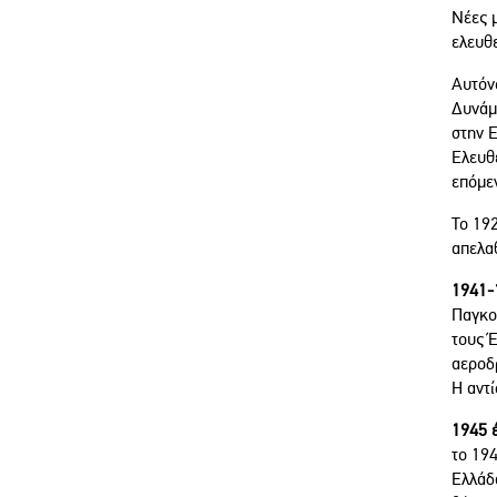
Νέες μ
ελευθ
Αυτόν
Δυνάμε
στην 
Ελευθε
επόμε
Το 19
απελαθ
1941-1
Παγκο
τους Έ
αεροδ
Η αντί
1945 
το 19
Ελλάδ