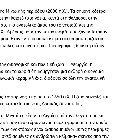
ης Μινωικής περιόδου (2000 π.Χ.). Τα σημαντικότερα
την Φαιστό (στα νότια, κοντά στη θάλασσα, στην
στο πιο ανατολικό άκρο του το νησιού) και της
Χ.. Αμέσως μετά την καταστροφή τους ξαναχτίστηκαν.
κρου. Ήταν εντυπωσιακά κτίρια που χαρακτηρίζονται
, σκάλες και εργαστήρια. Τοιχογραφίες διακοσμούσαν
ην οικονομική και πολιτική ζωή. Η γεωργία, η
α και τα χωριά δημιούργησαν μια ανθηρή οικονομία.
μινωική κεραμική έχει διαδοθεί σε όλη την ανατολική
 Σαντορίνης, περίπου το 1450 π.Χ. Η ζωή συνεχίζεται
ς κατοικία της νέας Αχαϊκής δυναστείας.
οι Μινωίτες είχαν το Αιγαίο υπό τον έλεγχό τους και
ονική των ανακτόρων είναι η αυλή γύρω από την οποία
οι των ανακτόρων είναι διακοσμημένοι με τις περίφημες
αι σχεδιασμένες σε ανθρώπινη κλίμακα- σκηνές από την