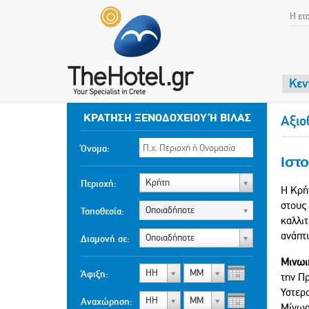
Η ετ
Κεν
ΚΡΆΤΗΣΗ ΞΕΝΟΔΟΧΕΊΟΥ Ή ΒΊΛΑΣ
Αξιο
Όνομα:
Ιστ
Κρήτη
Περιοχή:
Η Κρήτ
στους 
Οποιαδήποτε
Τοποθεσία:
καλλιτ
ανάπτυ
Οποιαδήποτε
Διαμονή σε:
Μινωι
ΗΗ
ΜΜ
Άφιξη:
την Πρ
Υστερ
ΗΗ
ΜΜ
Αναχώρηση:
Μίνωα,