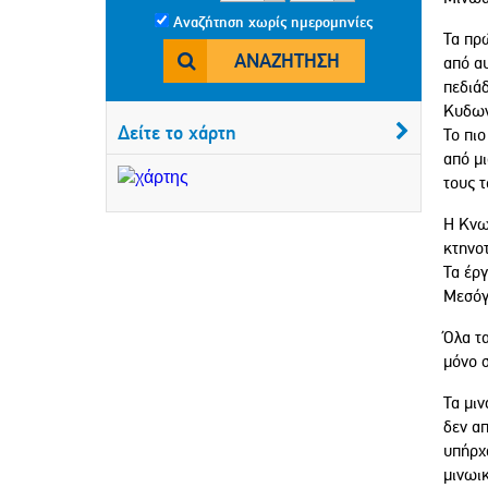
Αναζήτηση χωρίς ημερομηνίες
Τα πρ
ΑΝΑΖΉΤΗΣΗ
από αυ
πεδιάδ
Κυδων
Δείτε το χάρτη
Το πι
από μι
τους τ
Η Κνωσ
κτηνο
Τα έργ
Μεσόγ
Όλα τ
μόνο 
Τα μιν
δεν απ
υπήρχα
μινωικ