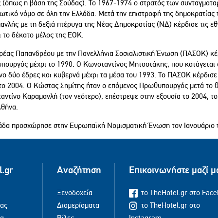
ς (όπως η βάση της Σούδας). Το 1967-1974 ο στρατός των συνταγματα
ωτικό νόμο σε όλη την Ελλάδα. Μετά την επιστροφή της δημοκρατίας τ
ανλής με τη δεξιά πτέρυγα της Νέας Δημοκρατίας (ΝΔ) κέρδισε τις εθ
ι το δέκατο μέλος της ΕΟΚ.
ρέας Παπανδρέου με την Πανελλήνια Σοσιαλιστική Ένωση (ΠΑΣΟΚ) κέρδ
ουργός μέχρι το 1990. Ο Κωνσταντίνος Μητσοτάκης, που κατάγεται απ
νο δύο έδρες και κυβερνά μέχρι τα μέσα του 1993. Το ΠΑΣΟΚ κέρδισε 
 το 2004. Ο Κώστας Σημίτης ήταν ο επόμενος Πρωθυπουργός μετά το 
ντίνο Καραμανλή (τον νεότερο), επέστρεψε στην εξουσία το 2004, το
Αθήνα.
άδα προσχώρησε στην Ευρωπαϊκή Νομισματική Ένωση τον Ιανουάριο το
l.gr
Αναζήτηση
Επικοινωνήστε μαζί μ
Ξενοδοχεία
το TheHotel.gr στο Fac
μας
Διαμερίσματα
το TheHotel.gr στο
ία
Βίλες
Instagram