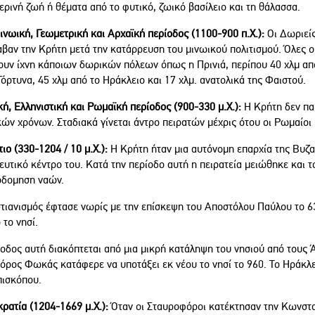
ρινή ζωή ή θέματα από το φυτικό, ζωικό βασίλειο και τη θάλασσα.
ινωική, Γεωμετρική και Αρχαϊκή περίοδος (1100-900 π.Χ.):
Οι Δωριείς
αβαν την Κρήτη μετά την κατάρρευση του μινωικού πολιτισμού. Όλες ο
ουν ίχνη κάποιων δωρικών πόλεων όπως η Πρινιά, περίπου 40 χλμ από
Γόρτυνα, 45 χλμ από το Ηράκλειο και 17 χλμ. ανατολικά της Φαιστού.
ή, Ελληνιστική και Ρωμαϊκή περίοδος (900-330 μ.Χ.):
Η Κρήτη δεν παί
κών χρόνων. Σταδιακά γίνεται άντρο πειρατών μέχρις ότου οι Ρωμαίοι
ιο (330-1204 / 10 μ.Χ.):
Η Κρήτη ήταν μια αυτόνομη επαρχία της Βυζαν
υτικό κέντρο του. Κατά την περίοδο αυτή η πειρατεία μειώθηκε και τ
οδομηση ναών.
τιανισμός έφτασε νωρίς με την επίσκεψη του Αποστόλου Παύλου το 63
 το νησί.
οδος αυτή διακόπτεται από μια μικρή κατάληψη του νησιού από τους Ά
όρος Φωκάς κατάφερε να υποτάξει εκ νέου το νησί το 960. Το Ηράκλει
πισκόπου.
ρατία (1204-1669 μ.Χ.):
Όταν οι Σταυροφόροι κατέκτησαν την Κωνστα