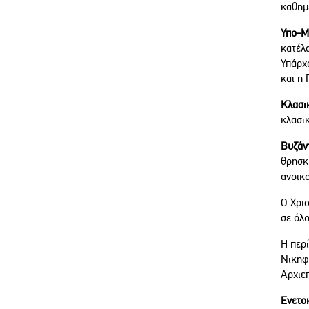
καθημε
Υπο-Μ
κατέλ
Υπάρχ
και η 
Κλασικ
κλασι
Βυζάντ
θρησκε
ανοικ
Ο Χρισ
σε όλο
Η περί
Νικηφ
Αρχιε
Ενετοκ