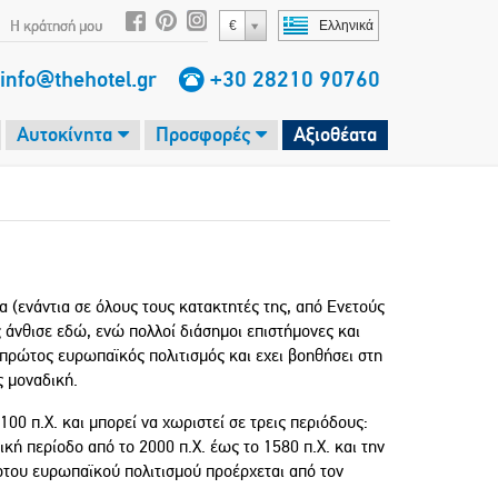
Η κράτησή μου
€
Ελληνικά
info@thehotel.gr
+30 28210 90760
Αυτοκίνητα
Προσφορές
Αξιοθέατα
α (ενάντια σε όλους τους κατακτητές της, από Ενετούς
 άνθισε εδώ, ενώ πολλοί διάσημοι επιστήμονες και
ο πρώτος ευρωπαϊκός πολιτισμός και εχει βοηθήσει στη
ς μοναδική.
00 π.Χ. και μπορεί να χωριστεί σε τρεις περιόδους:
κή περίοδο από το 2000 π.Χ. έως το 1580 π.Χ. και την
ώτου ευρωπαϊκού πολιτισμού προέρχεται από τον