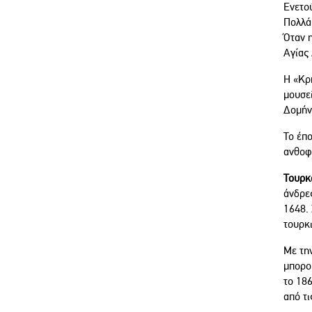
Ενετού
Πολλά 
Όταν 
Αγίας 
Η «Κρ
μουσε
Δομήν
Το έπο
ανθοφο
Τουρκ
άνδρες
1648. 
τουρκ
Με την
μπορο
το 18
από τ