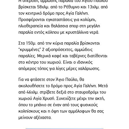
Η υπέροχη, αμμώδης παραλία του Αγίου Παύλου
βρίσκεται 58χλμ. από το Ρέθυμνο και 13χλμ. από
τον κεντρικό δρόμο προς Αγία Γαλήνη.
Προσφέρονται εγκαταστάσεις για κολύμπι,
ηλιοθεραπεία και θαλάσσια σπορ στη μεγάλη
παραλία εντός κόλπου με κρυστάλλινα νερά.
Στα 150μ. από την κύρια παραλία βρίσκονται
“κρυμμένες” 2 αξιοπρόσεχτες, αμμώδεις
παραλίες. Μερικά καφέ και ταβέρνες διατίθενται
στο κέντρο του χωριού. Είναι ο ιδανικός
απόμερος τόπος για λίγες μέρες χαλάρωσης.
Για να φτάσετε στον Άγιο Παύλο, θα
ακολουθήσετε το δρόμο προς Αγία Γαλήνη. Μετά
από 46χλμ. στρίβετε δεξιά στο σταυροδρόμι του
χωριού Αγία Χρυσή. Συνεχίζετε μέχρι την ακτή,
όπου το μπάνιο σε έναν από τους φυσικούς
κολπίσκους και η όψη των αμμόλοφων θα σας
μείνουν αξέχαστα.