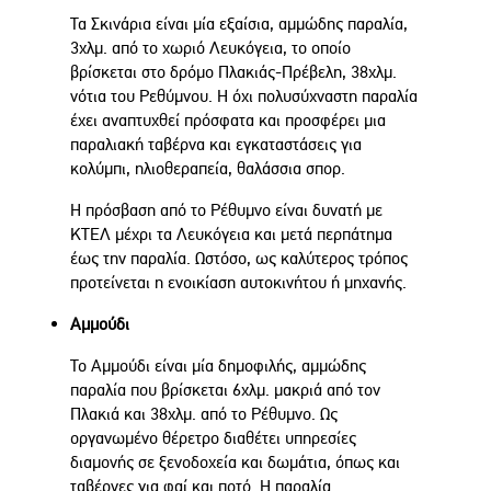
Τα Σκινάρια είναι μία εξαίσια, αμμώδης παραλία,
3χλμ. από το χωριό Λευκόγεια, το οποίο
βρίσκεται στο δρόμο Πλακιάς-Πρέβελη, 38χλμ.
νότια του Ρεθύμνου. Η όχι πολυσύχναστη παραλία
έχει αναπτυχθεί πρόσφατα και προσφέρει μια
παραλιακή ταβέρνα και εγκαταστάσεις για
κολύμπι, ηλιοθεραπεία, θαλάσσια σπορ.
Η πρόσβαση από το Ρέθυμνο είναι δυνατή με
ΚΤΕΛ μέχρι τα Λευκόγεια και μετά περπάτημα
έως την παραλία. Ωστόσο, ως καλύτερος τρόπος
προτείνεται η ενοικίαση αυτοκινήτου ή μηχανής.
Αμμούδι
Το Αμμούδι είναι μία δημοφιλής, αμμώδης
παραλία που βρίσκεται 6χλμ. μακριά από τον
Πλακιά και 38χλμ. από το Ρέθυμνο. Ως
οργανωμένο θέρετρο διαθέτει υπηρεσίες
διαμονής σε ξενοδοχεία και δωμάτια, όπως και
ταβέρνες για φαί και ποτό. Η παραλία