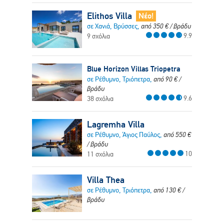
Elithos Villa
Νέο!
σε Χανιά, Βρύσσες,
από
350
€
/ βράδυ
9.9
9 σχόλια
Blue Horizon Villas Triopetra
σε Ρέθυμνο, Τριόπετρα,
από
90
€
/
βράδυ
9.6
38 σχόλια
Lagremha Villa
σε Ρέθυμνο, Άγιος Παύλος,
από
550
€
/ βράδυ
10
11 σχόλια
Villa Thea
σε Ρέθυμνο, Τριόπετρα,
από
130
€
/
βράδυ