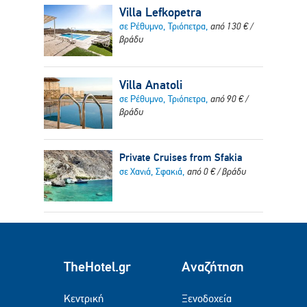
Villa Lefkopetra
σε Ρέθυμνο, Τριόπετρα,
από
130
€
/
βράδυ
Villa Anatoli
σε Ρέθυμνο, Τριόπετρα,
από
90
€
/
βράδυ
Private Cruises from Sfakia
σε Χανιά, Σφακιά,
από
0
€
/ βράδυ
TheHotel.gr
Αναζήτηση
Κεντρική
Ξενοδοχεία