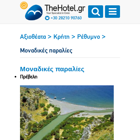
+30 28210 90760
>
>
>
Αξιοθέατα
Κρήτη
Ρέθυμνο
Μοναδικές παραλίες
Μοναδικές παραλίες
Πρέβελη