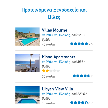
Προτεινόμενα Ξενοδοχεία και
Βίλες
Villas Mourne
σε Ρέθυμνο, Πλακιάς,
από
92
€
/
βράδυ
9.6
40 σχόλια
Kiona Apartments
σε Ρέθυμνο, Πλακιάς,
από
35
€
/
βράδυ
9
35 σχόλια
Libyan View Villa
σε Ρέθυμνο, Πλακιάς,
από
220
€
/
βράδυ
8.9
15 σχόλια