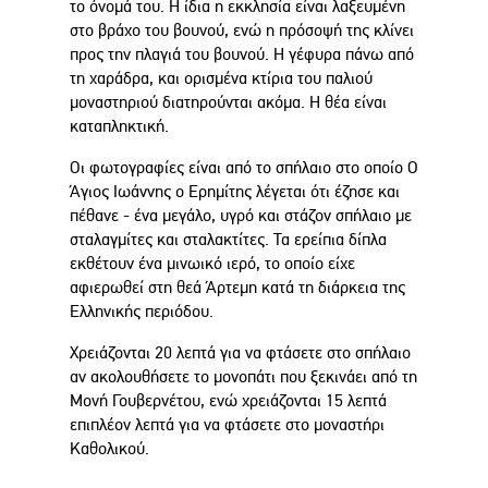
το όνομά του. Η ίδια η εκκλησία είναι λαξευμένη
στο βράχο του βουνού, ενώ η πρόσοψή της κλίνει
προς την πλαγιά του βουνού. Η γέφυρα πάνω από
τη χαράδρα, και ορισμένα κτίρια του παλιού
μοναστηριού διατηρούνται ακόμα. Η θέα είναι
καταπληκτική.
Οι φωτογραφίες είναι από το σπήλαιο στο οποίο Ο
Άγιος Ιωάννης ο Ερημίτης λέγεται ότι έζησε και
πέθανε - ένα μεγάλο, υγρό και στάζον σπήλαιο με
σταλαγμίτες και σταλακτίτες. Τα ερείπια δίπλα
εκθέτουν ένα μινωικό ιερό, το οποίο είχε
αφιερωθεί στη θεά Άρτεμη κατά τη διάρκεια της
Ελληνικής περιόδου.
Χρειάζονται 20 λεπτά για να φτάσετε στο σπήλαιο
αν ακολουθήσετε το μονοπάτι που ξεκινάει από τη
Μονή Γουβερνέτου, ενώ χρειάζονται 15 λεπτά
επιπλέον λεπτά για να φτάσετε στο μοναστήρι
Καθολικού.