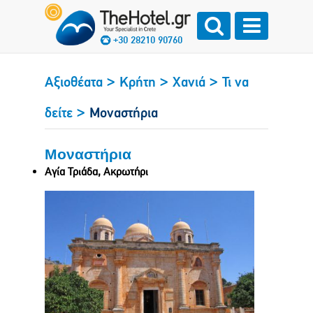
+30 28210 90760
>
>
>
Αξιοθέατα
Κρήτη
Χανιά
Τι να
>
δείτε
Μοναστήρια
Μοναστήρια
Αγία Τριάδα, Ακρωτήρι