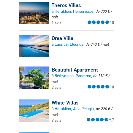
Theros Villas
à Heraklion, Hersonissos,
de
300
€
/
nuit
10
1 avis
Orea Villa
à Lassithi, Elounda,
de
840
€
/ nuit
Beautiful Apartment
à Réthymnon, Panormo,
de
110
€
/
nuit
10
2 avis
White Villas
à Heraklion, Agia Pelagia,
de
220
€
/
nuit
9.7
9 avis