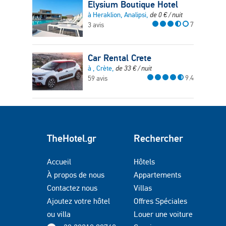
Elysium Boutique Hotel
à Heraklion, Analipsi,
de
0
€
/ nuit
7
3 avis
Car Rental Crete
à , Crète,
de
33
€
/ nuit
9.4
59 avis
TheHotel.gr
Rechercher
Accueil
Hôtels
À propos de nous
Appartements
Contactez nous
Villas
Ajoutez votre hôtel
Offres Spéciales
ou villa
Louer une voiture