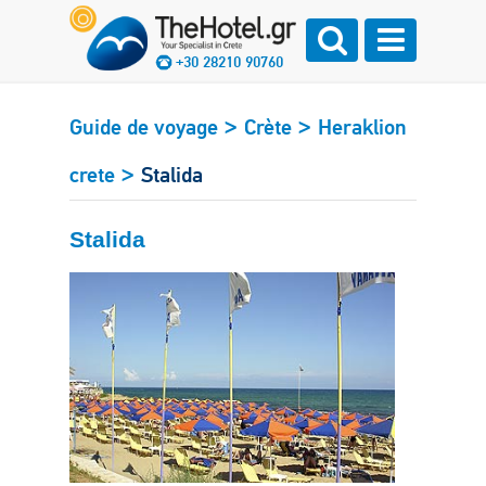
+30 28210 90760
>
>
Guide de voyage
Crète
Heraklion
>
crete
Stalida
Stalida