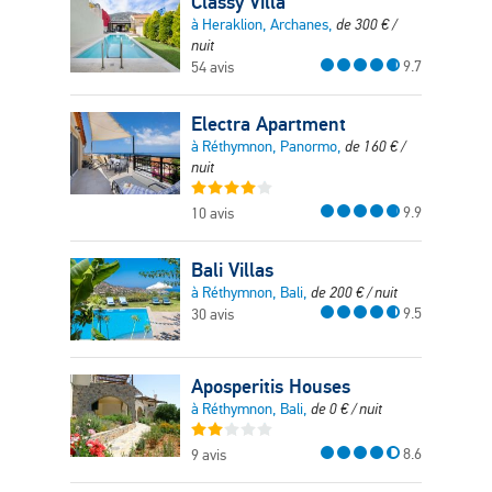
Classy Villa
à Heraklion, Archanes,
de
300
€
/
nuit
9.7
54 avis
Electra Apartment
à Réthymnon, Panormo,
de
160
€
/
nuit
9.9
10 avis
Bali Villas
à Réthymnon, Bali,
de
200
€
/ nuit
9.5
30 avis
Aposperitis Houses
à Réthymnon, Bali,
de
0
€
/ nuit
8.6
9 avis