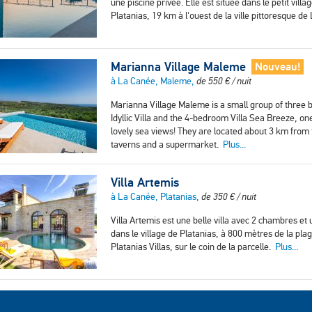
une piscine privée. Elle est située dans le petit vil
Platanias, 19 km à l'ouest de la ville pittoresque d
Marianna Village Maleme
Nouveau!
à La Canée, Maleme,
de
550
€
/ nuit
Marianna Village Maleme is a small group of three 
Idyllic Villa and the 4-bedroom Villa Sea Breeze, one
lovely sea views! They are located about 3 km fro
taverns and a supermarket.
Plus...
Villa Artemis
à La Canée, Platanias,
de
350
€
/ nuit
Villa Artemis est une belle villa avec 2 chambres et 
dans le village de Platanias, à 800 mètres de la plag
Platanias Villas, sur le coin de la parcelle.
Plus...