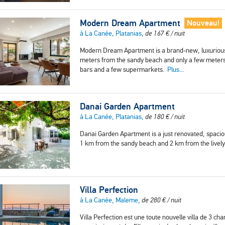
Modern Dream Apartment
Nouveau!
à La Canée, Platanias,
de
167
€
/ nuit
Modern Dream Apartment is a brand-new, luxurious 
meters from the sandy beach and only a few meters
bars and a few supermarkets.
Plus...
Danai Garden Apartment
à La Canée, Platanias,
de
180
€
/ nuit
Danai Garden Apartment is a just renovated, spac
1 km from the sandy beach and 2 km from the lively
Villa Perfection
à La Canée, Maleme,
de
280
€
/ nuit
Villa Perfection est une toute nouvelle villa de 3 