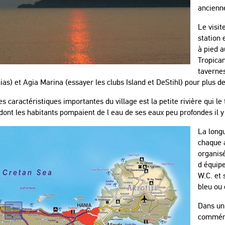
ancienne
Le visit
station 
à pied a
Tropican
tavernes
ias) et Agia Marina (essayer les clubs Island et DeStihl) pour plus d
s caractéristiques importantes du village est la petite rivière qui le
dont les habitants pompaient de l eau de ses eaux peu profondes il y
La longu
chaque a
organisé
d équipe
W.C. et 
bleu ou 
Dans un 
commémo