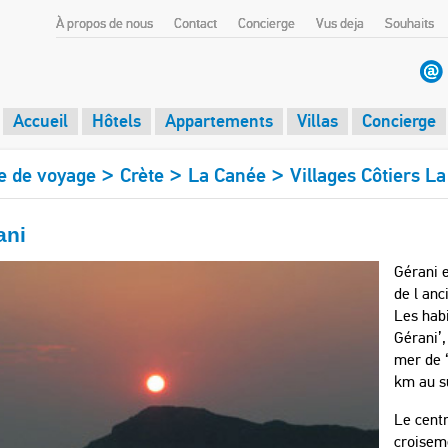
À propos de nous
Contact
Concierge
Vus deja
Souhaits
Accueil
Hôtels
Appartements
Villas
Concierge
>
>
>
e de voyage
Crète
La Canée
Villages Côtiers L
ani
Gérani e
de l anc
Les habi
Gérani’,
mer de ‘
km au s
Le centr
croisem