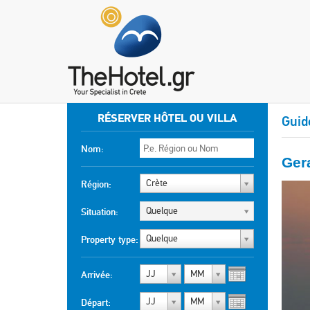
RÉSERVER HÔTEL OU VILLA
Guid
Nom:
Ger
Crète
Région:
Quelque
Situation:
Quelque
Property type:
JJ
MM
Arrivée:
JJ
MM
Départ: