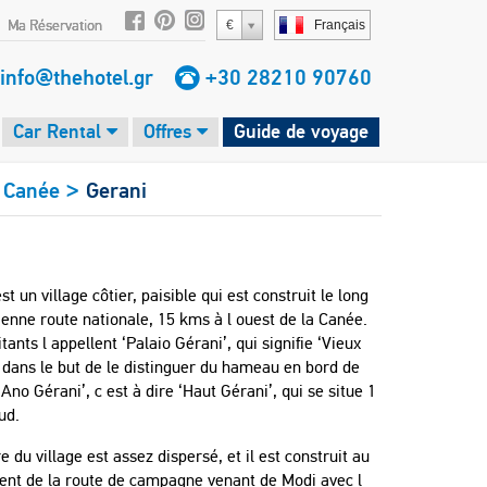
Ma Réservation
€
Français
info@thehotel.gr
+30 28210 90760
Car Rental
Offres
Guide de voyage
>
a Canée
Gerani
st un village côtier, paisible qui est construit le long
ienne route nationale, 15 kms à l ouest de la Canée.
tants l appellent ‘Palaio Gérani’, qui signifie ‘Vieux
 dans le but de le distinguer du hameau en bord de
Ano Gérani’, c est à dire ‘Haut Gérani’, qui se situe 1
ud.
e du village est assez dispersé, et il est construit au
ent de la route de campagne venant de Modi avec l