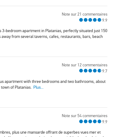
Note sur 21 commentaires
9.9
3-bedroom apartment in Platanias, perfectly situated just 150
 away from several taverns, cafes, restaurants, bars, beach
Note sur 12 commentaires
9.7
ious apartment with three bedrooms and two bathrooms, about
 town of Platanias.
Plus...
Note sur 54 commentaires
9.9
chambres, plus une mansarde offrant de superbes vues mer et