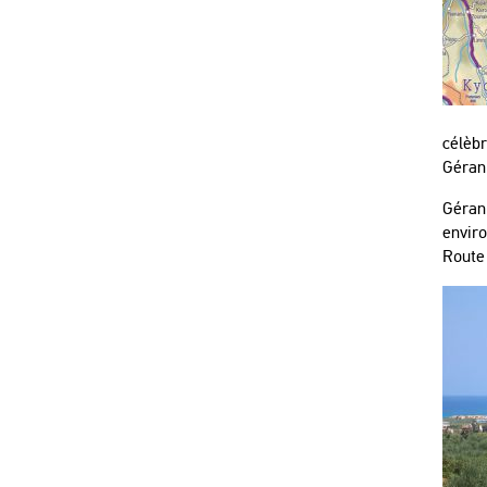
célèbr
Gérani
Gérani
enviro
Route 