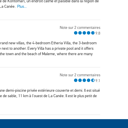
lage de Kontomari, un endroit calme et paisible dans la région de
e La Canée.
Plus...
Note sur 2 commentaires
9.8
brand new villas, the 4-bedroom Etheria Villa, the 3-bedroom
 next to another. Every Villa has a private pool and it offers
m the town and the beach of Maleme, where there are many
Note sur 2 commentaires
9.1
une demi-piscine privée extérieure couverte et demi. Il est situé
e de sable, 11 km à l'ouest de La Canée. Il est le plus petit de