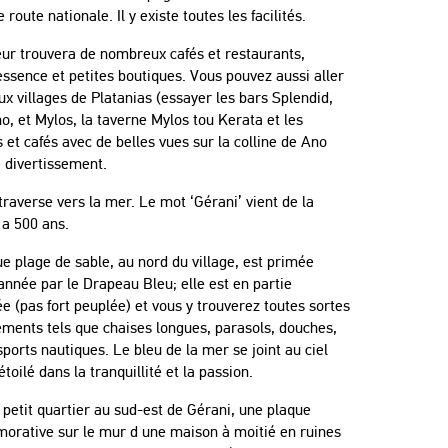
 route nationale. Il y existe toutes les facilités.
eur trouvera de nombreux cafés et restaurants,
essence et petites boutiques. Vous pouvez aussi aller
ux villages de Platanias (essayer les bars Splendid,
o, et Mylos, la taverne Mylos tou Kerata et les
 et cafés avec de belles vues sur la colline de Ano
e divertissement.
 traverse vers la mer. Le mot ‘Gérani’ vient de la
 a 500 ans.
e plage de sable, au nord du village, est primée
nnée par le Drapeau Bleu; elle est en partie
e (pas fort peuplée) et vous y trouverez toutes sortes
ments tels que chaises longues, parasols, douches,
sports nautiques. Le bleu de la mer se joint au ciel
étoilé dans la tranquillité et la passion.
petit quartier au sud-est de Gérani, une plaque
rative sur le mur d une maison à moitié en ruines