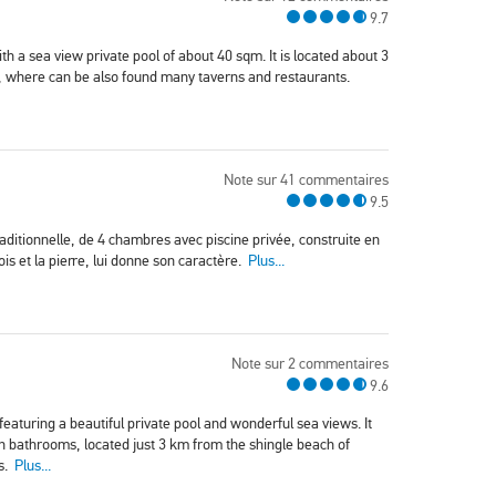
9.7
ith a sea view private pool of about 40 sqm. It is located about 3
, where can be also found many taverns and restaurants.
Note sur 41 commentaires
9.5
raditionnelle, de 4 chambres avec piscine privée, construite en
ois et la pierre, lui donne son caractère.
Plus...
Note sur 2 commentaires
9.6
eaturing a beautiful private pool and wonderful sea views. It
 bathrooms, located just 3 km from the shingle beach of
as.
Plus...