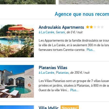
Agence que nous reco
Androulakis Apartments
à La Canée, Gerani,
de
0
€
/ nuit
Les Appartements de la famille Androulakis se trouve
la ville de La Canée, et à seulement 300 m de la lo
fameuses tortues Caretta-caretta.
Plus...
Platanias Villas
à La Canée, Platanias,
de
350
€
/ nuit
Les Villas Platanias sont un groupe de 7 villas luxu
privées et jardins, situées à Platanias, à 800 m de 
Ouest de la ville Véni...
Plus...
Villa Idyllic
Nouveau!