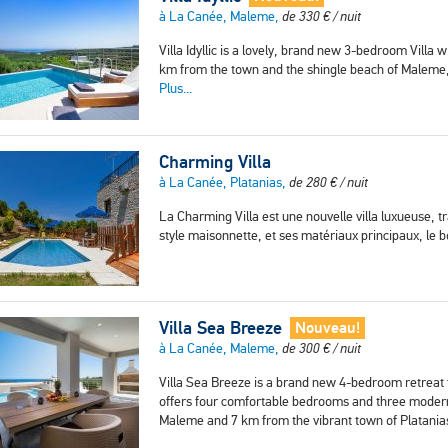
à La Canée, Maleme,
de
330
€
/ nuit
Villa Idyllic is a lovely, brand new 3-bedroom Villa w
km from the town and the shingle beach of Maleme
Plus...
Charming Villa
à La Canée, Platanias,
de
280
€
/ nuit
La Charming Villa est une nouvelle villa luxueuse, t
style maisonnette, et ses matériaux principaux, le b
Villa Sea Breeze
Nouveau!
à La Canée, Maleme,
de
300
€
/ nuit
Villa Sea Breeze is a brand new 4-bedroom retreat f
offers four comfortable bedrooms and three modern
Maleme and 7 km from the vibrant town of Platani