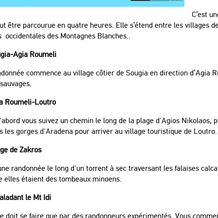
C’est un
ut être parcourue en quatre heures. Elle s’étend entre les villages 
s occidentales des Montagnes Blanches..
ugia-Agia Roumeli
ndonnée commence au village côtier de Sougia en direction d’Agia R
 sauvages.
ia Roumeli-Loutro
'abord vous suivez un chemin le long de la plage d'Agios Nikolaos, 
s les gorges d'Aradena pour arriver au village touristique de Loutro.
rge de Zakros
une randonnée le long d'un torrent à sec traversant les falaises calca
e elles étaient des tombeaux minoens.
aladant le Mt Idi
ne doit se faire que par des randonneurs expérimentés. Vous commen