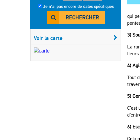
Je n'ai pas encore de dates spécifiques
qui pe
RECHERCHER
pente
3) So
Voir la carte
La ra
fleurs
4) Ag
Tout d
traver
5) Go
C’est 
d’entr
6) Esc
Cela 