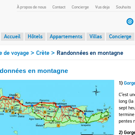
À propos de nous
Contact
Concierge
Vus deja
Souhaits
Accueil
Hôtels
Appartements
Villas
Concierge
>
>
e de voyage
Crète
Randonnées en montagne
données en montagne
1)
Gorg
C’est un
long (la
sept he
termine 
pentes 
2) Gorg