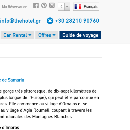
Ma Réservation
€
Français
info@thehotel.gr
+30 28210 90760
Car Rental
Offres
Guide de voyage
e de Samaria
e gorge très pittoresque, de dix-sept kilomètres de
 plus longue de l'Europe), qui peut être parcourue en
ures. Elle commence au village d’Omalos et se
au village d’Agia Roumeli, coupant à travers les
méridionales des Montagnes Blanches.
e d’Imbros