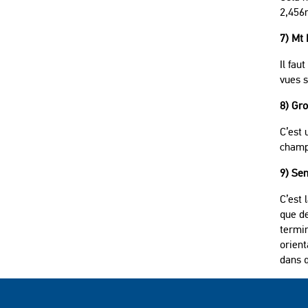
2,456
7) Mt 
Il fau
vues s
8) Gro
C’est 
champs
9) Se
C’est 
que d
termin
orient
dans 