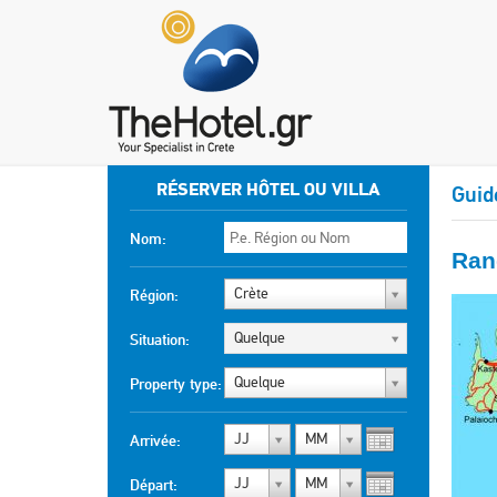
RÉSERVER HÔTEL OU VILLA
Guid
Nom:
Ran
Crète
Région:
Quelque
Situation:
Quelque
Property type:
JJ
MM
Arrivée:
JJ
MM
Départ: