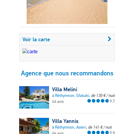
Voir la carte
Agence que nous recommandons
Villa Melini
à Réthymnon, Sfakaki,
de
130
€
/ nuit
9.7
46 avis
Villa Yannis
à Réthymnon, Asteri,
de
141
€
/ nuit
9.8
64 avis