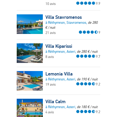
9.9
10 avis
Villa Stavromenos
à Réthymnon, Stavromenos,
de
280
€
/ nuit
9
21 avis
Villa Kiparissi
à Réthymnon, Asteri,
de
280
€
/ nuit
9.7
8 avis
Lemonia Villa
à Réthymnon, Asteri,
de
190
€
/ nuit
9.2
19 avis
Villa Calm
à Réthymnon, Asteri,
de
180
€
/ nuit
9.2
4 avis