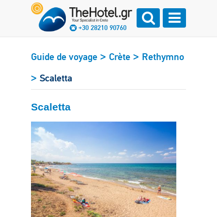
+30 28210 90760
>
>
Guide de voyage
Crète
Rethymno
>
Scaletta
Scaletta