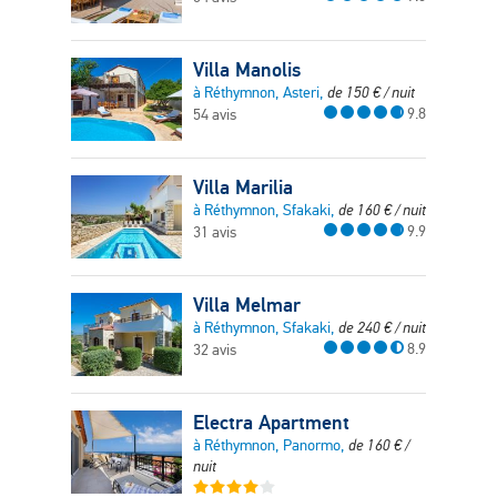
Villa Manolis
à Réthymnon, Asteri,
de
150
€
/ nuit
9.8
54 avis
Villa Marilia
à Réthymnon, Sfakaki,
de
160
€
/ nuit
9.9
31 avis
Villa Melmar
à Réthymnon, Sfakaki,
de
240
€
/ nuit
8.9
32 avis
Electra Apartment
à Réthymnon, Panormo,
de
160
€
/
nuit