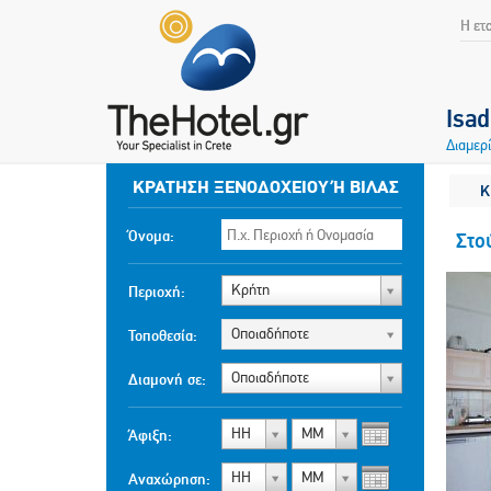
Η ετ
Isa
Διαμερ
ΚΡΆΤΗΣΗ ΞΕΝΟΔΟΧΕΊΟΥ Ή ΒΊΛΑΣ
Κ
Όνομα:
Στο
Κρήτη
Περιοχή:
Οποιαδήποτε
Τοποθεσία:
Οποιαδήποτε
Διαμονή σε:
ΗΗ
ΜΜ
Άφιξη:
ΗΗ
ΜΜ
Αναχώρηση: