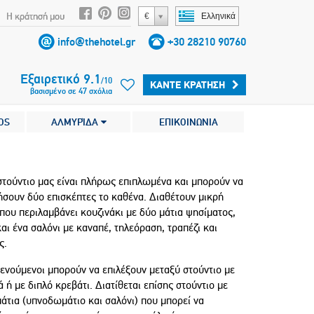
Η κράτησή μου
€
Ελληνικά
info@thehotel.gr
+30 28210 90760
Εξαιρετικό
9.1
/
10
ΚΆΝΤΕ ΚΡΆΤΗΣΗ
βασισμένο σε
47
σχόλια
OS
ΑΛΜΥΡΊΔΑ
ΕΠΙΚΟΙΝΩΝΙΑ
 στούντιο μας είναι πλήρως επιπλωμένα και μπορούν να
ήσουν δύο επισκέπτες το καθένα. Διαθέτουν μικρή
που περιλαμβάνει κουζινάκι με δύο μάτια ψησίματος,
αι ένα σαλόνι με καναπέ, τηλεόραση, τραπέζι και
ς.
ξενούμενοι μπορούν να επιλέξουν μεταξύ στούντιο με
 ή με διπλό κρεβάτι. Διατίθεται επίσης στούντιο με
άτια (υπνοδωμάτιο και σαλόνι) που μπορεί να