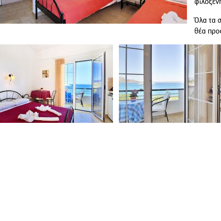
φιλοξενή
Όλα τα 
θέα προ