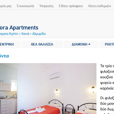
αιρία μας
Επικοινωνία
Υπηρεσίες
Είδατε πρόσφατα
Λίστα επιθυμιών
dora Apartments
ίσματα Κρήτη
>
Χανιά
>
Αλμυρίδα
ΕΝΤΡΙΚΗ
ΘΕΑ ΘΑΛΑΣΣΑ
ΔΙΑΜΟΝΗ
PHOT
ύντιο
Τα τρία
φιλοξεν
κουζίνα 
ψυγείο κ
καρέκλε
Οι φιλο
δύο μονά
δύο δωμ