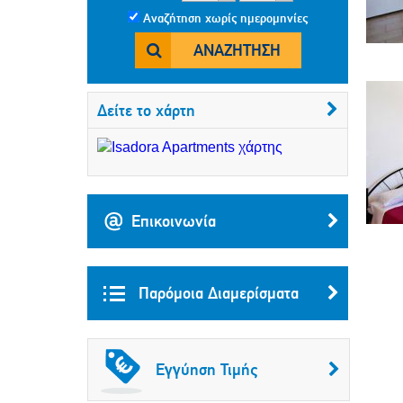
Αναζήτηση χωρίς ημερομηνίες
ΑΝΑΖΉΤΗΣΗ
Δείτε το χάρτη
Επικοινωνία
Παρόμοια Διαμερίσματα
Εγγύηση Τιμής