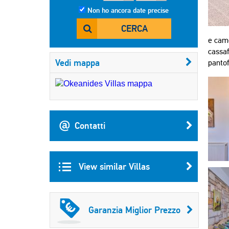
Non ho ancora date precise
CERCA
e came
cassaf
Vedi mappa
pantof
Contatti
View similar Villas
Garanzia Miglior Prezzo