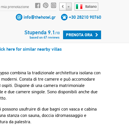
 mia prenotazione
€
Italiano
info@thehotel.gr
+30 28210 90760
Stupenda
9.1
/
10
PRENOTA ORA
based on
67
reviews
ick here for similar nearby villas
lypso combina la tradizionale architettura isolana con
i moderni. Consta di tre camere e può accomodare
8 ospiti. Dispone di una camera matrimoniale
le e due camere singole. Sono disponibili anche due
tto.
ti possono usufruire di due bagni con vasca e cabina
 una stanza con sauna, doccia idromassaggio e
tura da palestra.