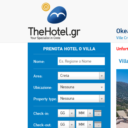
Okea
Ville C
PRENOTA HOTEL O VILLA
Unfort
Vill
Nome:
Creta
Area:
Nessuna
Ubicazione:
Nessuna
Property type:
GG
MM
Check-in:
GG
MM
Check-out: