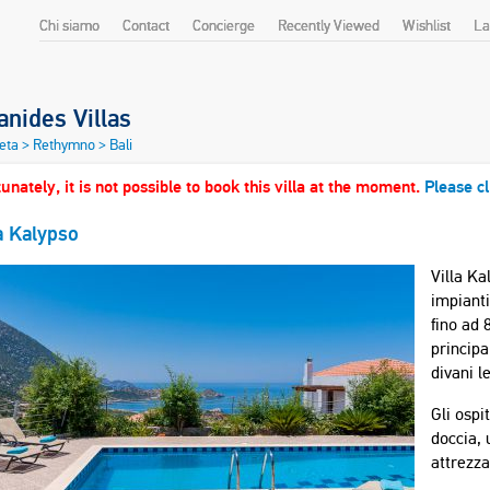
Chi siamo
Contact
Concierge
Recently Viewed
Wishlist
La
nides Villas
reta
>
Rethymno
>
Bali
unately, it is not possible to book this villa at the moment.
Please cl
a Kalypso
Villa Ka
impiant
fino ad 
principa
divani le
Gli ospi
doccia,
attrezza