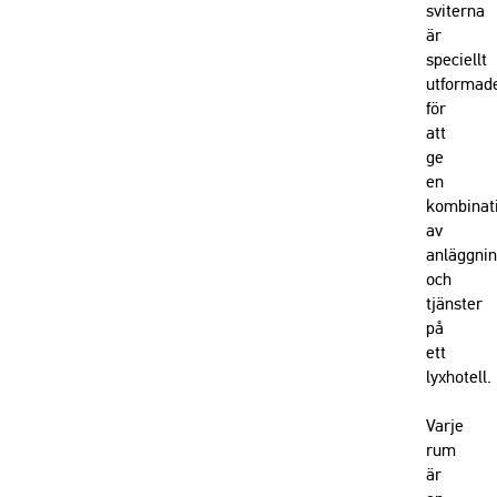
sviterna
är
speciellt
utformad
för
att
ge
en
kombinat
av
anläggni
och
tjänster
på
ett
lyxhotell.
Varje
rum
är