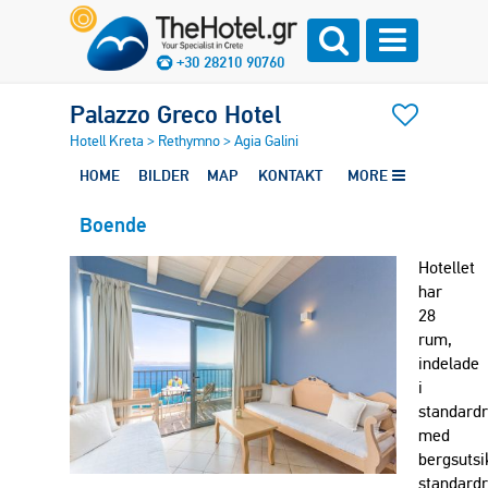
+30 28210 90760
Palazzo Greco Hotel
Hotell Kreta
>
Rethymno
>
Agia Galini
HOME
BILDER
MAP
KONTAKT
MORE
Boende
Hotellet
har
28
rum,
indelade
i
standard
med
bergsutsi
standard