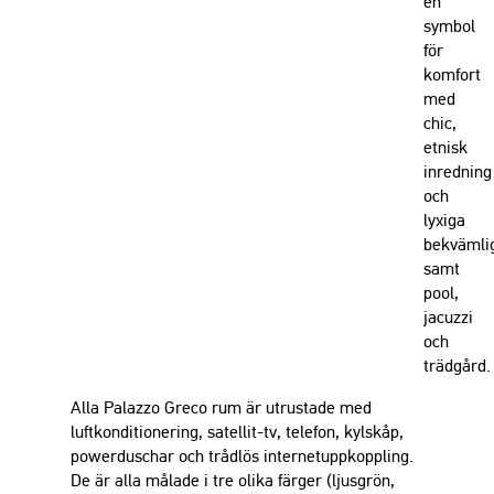
en
symbol
för
komfort
med
chic,
etnisk
inredning
och
lyxiga
bekvämli
samt
pool,
jacuzzi
och
trädgård.
Alla Palazzo Greco rum är utrustade med
luftkonditionering, satellit-tv, telefon, kylskåp,
powerduschar och trådlös internetuppkoppling.
De är alla målade i tre olika färger (ljusgrön,