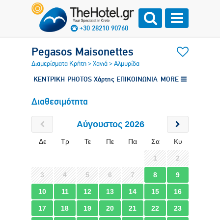
+30 28210 90760
Pegasos Maisonettes
Διαμερίσματα Κρήτη
>
Χανιά
>
Αλμυρίδα
ΚΕΝΤΡΙΚΗ
PHOTOS
Χάρτης
ΕΠΙΚΟΙΝΩΝΙΑ
MORE
Διαθεσιμότητα
Αύγουστος 2026
Δε
Τρ
Τε
Πε
Πα
Σα
Κυ
1
2
3
4
5
6
7
8
9
10
11
12
13
14
15
16
17
18
19
20
21
22
23