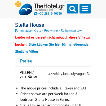
+30 28210 90760
Stella House
Ferienhäuser Kreta
>
Rethymno
>
Rethymnon town
Leider ist es derzeit nicht möglich diese Villa zu
buchen.
Bitte klicken Sie hier für naheliegende,
ähnliche Villen
Preise
VILLEN /
May
June
July
August
September
O
April
ZEITRÄUME
The above prices include all taxes and VAT.
Prices shown are per week for the 3-
bedroom Stella House in
Euro
s.
Stella House can accommodate up to 8