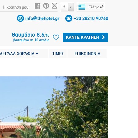
Η κράτησή μου
€
Ελληνικά
info@thehotel.gr
+30 28210 90760
Θαυμάσιο
8.6
/
10
ΚΆΝΤΕ ΚΡΆΤΗΣΗ
βασισμένο σε
10
σχόλια
ΜΕΓΆΛΑ ΧΩΡΆΦΙΑ
ΤΙΜΕΣ
ΕΠΙΚΟΙΝΩΝΙΑ