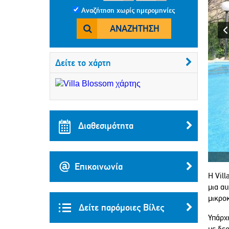
Αναζήτηση χωρίς ημερομηνίες
ΑΝΑΖΉΤΗΣΗ
Δείτε το χάρτη
Διαθεσιμότητα
Επικοινωνία
Η Vill
μια αυ
μικρο
Δείτε παρόμοιες Βίλες
Υπάρχε
με δερ