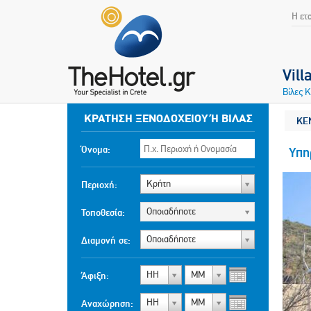
Η ετ
Vill
Βίλες 
ΚΡΆΤΗΣΗ ΞΕΝΟΔΟΧΕΊΟΥ Ή ΒΊΛΑΣ
ΚΕ
Όνομα:
Υπη
Κρήτη
Περιοχή:
Οποιαδήποτε
Τοποθεσία:
Οποιαδήποτε
Διαμονή σε:
ΗΗ
ΜΜ
Άφιξη:
ΗΗ
ΜΜ
Αναχώρηση: