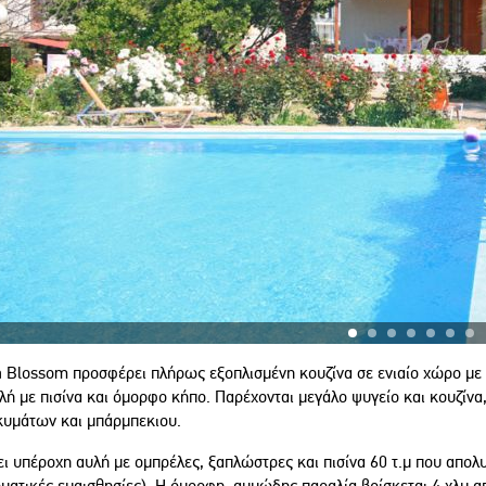
a Blossom προσφέρει πλήρως εξοπλισμένη κουζίνα σε ενιαίο χώρο με ά
λή με πισίνα και όμορφο κήπο. Παρέχονται μεγάλο ψυγείο και κουζίν
κυμάτων και μπάρμπεκιου.
ι υπέροχη αυλή με ομπρέλες, ξαπλώστρες και πισίνα 60 τ.μ που απολ
ματικές ευαισθησίες). Η όμορφη, αμμώδης παραλία βρίσκεται 4 χλμ απ