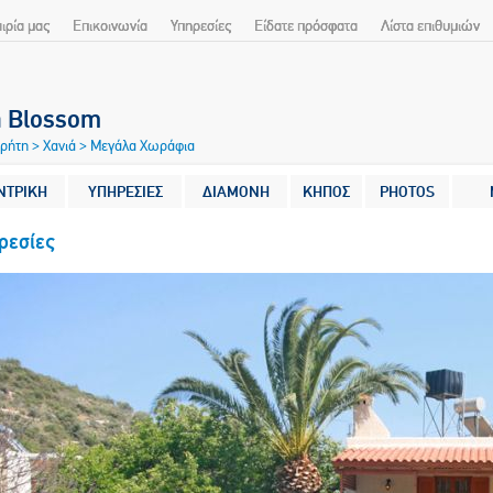
αιρία μας
Επικοινωνία
Υπηρεσίες
Είδατε πρόσφατα
Λίστα επιθυμιών
a Blossom
Κρήτη
>
Χανιά
>
Μεγάλα Χωράφια
ΝΤΡΙΚΗ
ΥΠΗΡΕΣΙΕΣ
ΔΙΑΜΟΝΗ
ΚΗΠΟΣ
PHOTOS
ρεσίες