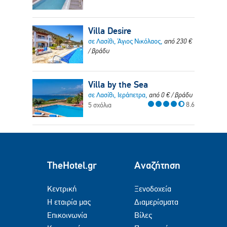
Villa Desire
σε Λασίθι, Άγιος Νικόλαος,
από
230
€
/ βράδυ
Villa by the Sea
σε Λασίθι, Ιεράπετρα,
από
0
€
/ βράδυ
8.6
5 σχόλια
TheHotel.gr
Αναζήτηση
Κεντρική
Ξενοδοχεία
Η εταιρία μας
Διαμερίσματα
Επικοινωνία
Βίλες