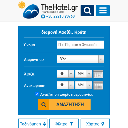
+30 28210 90760
διαμονή Λασίθι, Κρήτη
Όνομα:
Βίλα
Διαμονή σε:
ΗΗ
ΜΜ
Άφιξη:
ΗΗ
ΜΜ
Αναχώρηση:
Αναζήτηση χωρίς ημερομηνίες
ΑΝΑΖΉΤΗΣΗ
Ταξινόμηση
Φίλτρα
Χάρτης