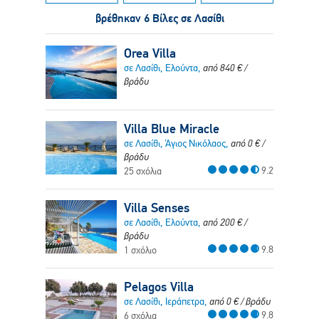
βρέθηκαν 6 Βίλες σε Λασίθι
Orea Villa
σε Λασίθι, Ελούντα,
από
840
€
/
βράδυ
Villa Blue Miracle
σε Λασίθι, Άγιος Νικόλαος,
από
0
€
/
βράδυ
9.2
25 σχόλια
Villa Senses
σε Λασίθι, Ελούντα,
από
200
€
/
βράδυ
9.8
1 σχόλιο
Pelagos Villa
σε Λασίθι, Ιεράπετρα,
από
0
€
/ βράδυ
9.8
6 σχόλια