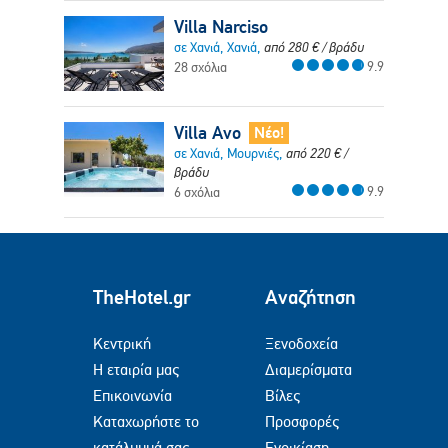
Villa Narciso
σε Χανιά, Χανιά,
από
280
€
/ βράδυ
9.9
28 σχόλια
Villa Avo
Νέο!
σε Χανιά, Μουρνιές,
από
220
€
/
βράδυ
9.9
6 σχόλια
TheHotel.gr
Αναζήτηση
Κεντρική
Ξενοδοχεία
Η εταιρία μας
Διαμερίσματα
Επικοινωνία
Βίλες
Καταχωρήστε το
Προσφορές
κατάλυμμά σας
Ενοικίαση