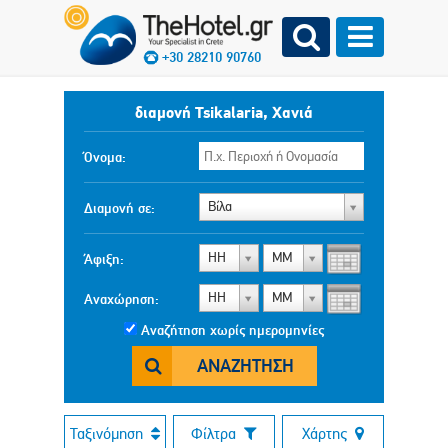
+30 28210 90760
διαμονή Tsikalaria, Χανιά
Όνομα:
Βίλα
Διαμονή σε:
ΗΗ
ΜΜ
Άφιξη:
ΗΗ
ΜΜ
Αναχώρηση:
Αναζήτηση χωρίς ημερομηνίες
ΑΝΑΖΉΤΗΣΗ
Ταξινόμηση
Φίλτρα
Χάρτης