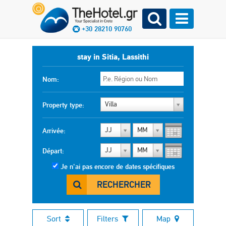
+30 28210 90760
stay in Sitia, Lassithi
Nom:
Villa
Property type:
JJ
MM
Arrivée:
JJ
MM
Départ:
Je n'ai pas encore de dates spécifiques
RECHERCHER
Sort
Filters
Map