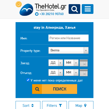
+30 28210 90760
stay in Алмирида, Ханья
Имя:
Вилла
Property type:
ДД
МM
Заезд:
ДД
МM
Отъезд:
У меня нет пока определенных дат
ПОИСК
Sort
Filters
Map