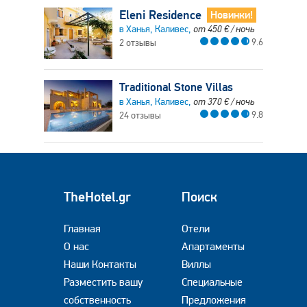
Eleni Residence
Новинки!
в Ханья, Каливес,
от
450
€
/ ночь
9.6
2 отзывы
Traditional Stone Villas
в Ханья, Каливес,
от
370
€
/ ночь
9.8
24 отзывы
TheHotel.gr
Поиск
Главная
Отели
О нас
Апартаменты
Наши Контакты
Виллы
Разместить вашу
Специальные
собственность
Предложения