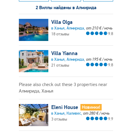
2 Виллы найдены в Алмирида
Villa Olga
в Ханья, Алмирида,
от
210
€
/ ночь
9.8
18 отзывы
Villa Yianna
в Ханья, Алмирида,
от
195
€
/ ночь
9.8
21 отзывы
Please also check out these 3 properties near
Алмирида, Ханья
Eleni House
Новинки!
в Ханья, Каливес,
от
280
€
/ ночь
9.9
3 отзывы