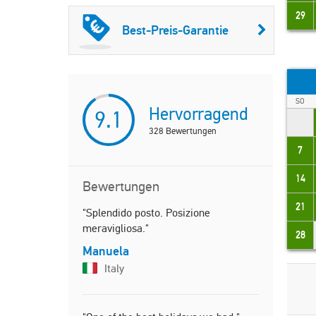
29
Best-Preis-Garantie
SO
Hervorragend
9.1
328
Bewertungen
7
14
Bewertungen
21
"Splendido posto. Posizione
"Really ni
meravigliosa."
would stay 
28
Manuela
James
Italy
Unite