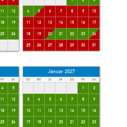
11
12
4
5
6
7
8
9
10
18
19
11
12
13
14
15
16
17
25
26
18
19
20
21
22
23
24
25
26
27
28
29
30
31
Januar 2027
FR
SA
SO
MO
DI
MI
DO
FR
SA
4
5
1
2
11
12
3
4
5
6
7
8
9
18
19
10
11
12
13
14
15
16
25
26
17
18
19
20
21
22
23