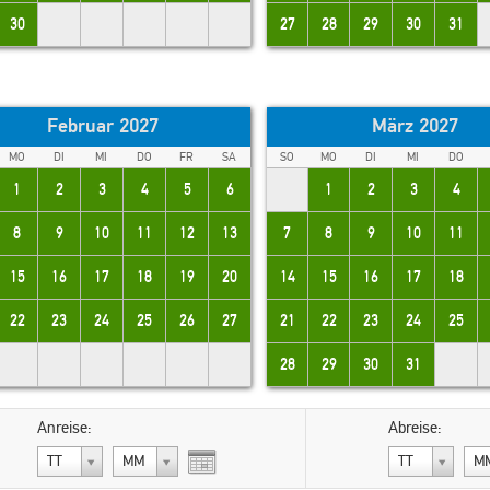
30
27
28
29
30
31
Februar 2027
März 2027
MO
DI
MI
DO
FR
SA
SO
MO
DI
MI
DO
1
2
3
4
5
6
1
2
3
4
8
9
10
11
12
13
7
8
9
10
11
15
16
17
18
19
20
14
15
16
17
18
22
23
24
25
26
27
21
22
23
24
25
ce place worth the money
"I strongly recommend this place.
again :)"
Apartments are situated in a beautiful
28
29
30
31
location and view from the balcony is
amazing."
d Kingdom
Anreise:
Abreise:
Ola
TT
MM
TT
M
Poland