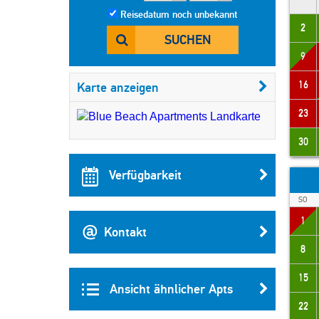
Reisedatum noch unbekannt
2
SUCHEN
9
16
Karte anzeigen
23
30
Verfügbarkeit
SO
1
Kontakt
8
15
Ansicht ähnlicher Apts
22