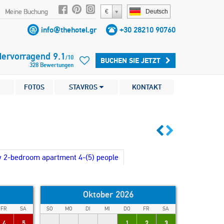
Meine Buchung
€
Deutsch
info@thehotel.gr
+30 28210 90760
Hervorragend
9.1
/
10
BUCHEN SIE JETZT
328
Bewertungen
FOTOS
STAVROS
KONTAKT
w 2-bedroom apartment 4-(5) people
Oktober 2026
FR
SA
SO
MO
DI
MI
DO
FR
SA
4
5
1
2
3