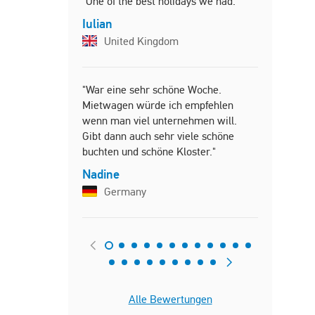
"One of the best holidays we had."
"Top locati
hospitality!
Iulian
Myriam
United Kingdom
Belgi
"War eine sehr schöne Woche.
Mietwagen würde ich empfehlen
"Die Unter
wenn man viel unternehmen will.
Genau wie a
Gibt dann auch sehr viele schöne
Der Ausbli
buchten und schöne Kloster."
als erwart
zufrieden 
Nadine
Personal w
Germany
immer sehr 
Valeria
Switze
Alle Bewertungen