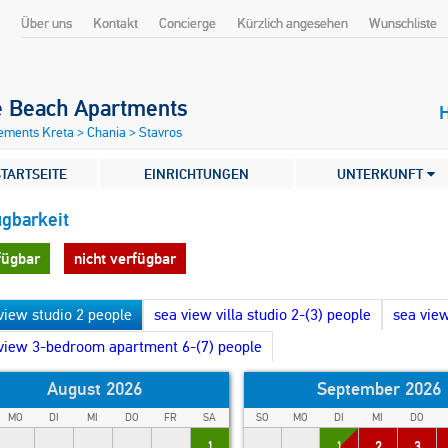
Über uns
Kontakt
Concierge
Kürzlich angesehen
Wunschliste
e Beach Apartments
ements Kreta
>
Chania
>
Stavros
TARTSEITE
EINRICHTUNGEN
UNTERKUNFT
ügbarkeit
fügbar
nicht verfügbar
view studio 2 people
sea view villa studio 2-(3) people
sea vie
view 3-bedroom apartment 6-(7) people
August 2026
September 2026
MO
DI
MI
DO
FR
SA
SO
MO
DI
MI
DO
1
1
2
3