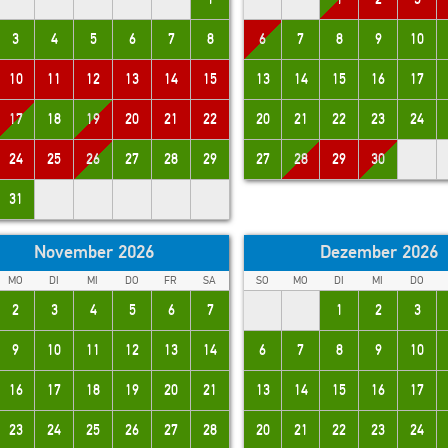
3
4
5
6
7
8
6
7
8
9
10
10
11
12
13
14
15
13
14
15
16
17
17
18
19
20
21
22
20
21
22
23
24
24
25
26
27
28
29
27
28
29
30
31
November 2026
Dezember 2026
MO
DI
MI
DO
FR
SA
SO
MO
DI
MI
DO
2
3
4
5
6
7
1
2
3
9
10
11
12
13
14
6
7
8
9
10
16
17
18
19
20
21
13
14
15
16
17
23
24
25
26
27
28
20
21
22
23
24