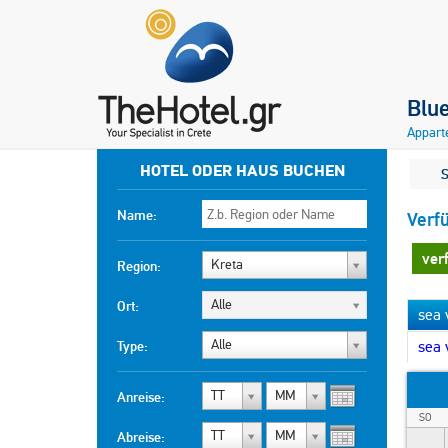
Blu
Appart
HOTEL ODER HAUS BUCHEN
S
Name:
Verf
ver
Kreta
Region:
Alle
Ort:
sea 
Alle
Type:
sea 
TT
MM
Anreise:
SO
TT
MM
Abreise: