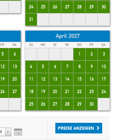
24
25
26
27
28
29
30
31
April 2027
FR
SA
SO
MO
DI
MI
DO
FR
SA
5
6
1
2
3
12
13
4
5
6
7
8
9
10
19
20
11
12
13
14
15
16
17
26
27
18
19
20
21
22
23
24
"Beautiful location with lots to do in
"Fantastic stay, perfect locat
the area. Great pool, beautiful
breakfast, very kind staff."
25
26
27
28
29
30
beaches and great hiking and
Caroline
restaurants!"
Belgium
Dave
PREISE ANZEIGEN
M
Canada