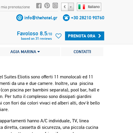
 mia prenotazione
€
Italiano
info@thehotel.gr
+30 28210 90760
Favoloso
8.5
/
10
PRENOTA ORA
based on
31
reviews
AGIA MARINA
CONTATTI
el Suites Eliotis sono offerti 11 monolocali ed 11
menti da una e due camere. Inoltre, una piscina
con piscina per bambini separata), pool bar, hall e
n. Per tutto il complesso sono dissipati giardini
i con fiori dai colori vivaci ed alberi alti, dov'è bello
iare.
i appartamenti hanno A/C individuale, TV, linea
ca diretta, cassetta di sicurezza, una piccola cucina