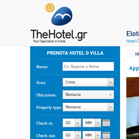
Elot
Hotel 
PRENOTA HOTEL O VILLA
H
Nome:
App
Creta
Area:
Nessuna
Ubicazione:
Nessuna
Property type:
GG
MM
Check-in:
GG
MM
Check-out: