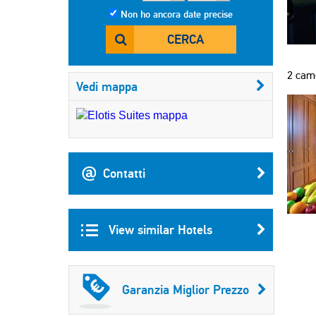
Non ho ancora date precise
CERCA
2 came
Vedi mappa
Contatti
View similar Hotels
Garanzia Miglior Prezzo