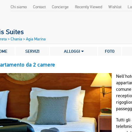
Chi siamo
Contact
Concierge
Recently Viewed
Wishlist
La
is Suites
Creta
>
Chania
>
Agia Marina
OME
SERVIZI
ALLOGGI
FOTO
artamento da 2 camere
Nell'hot
apparta
comune (
receptio
rigoglios
passegg
Tutti gl
telefoni