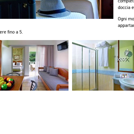
complet
doccia e
Ogni mon
apparta
re fino a 5.