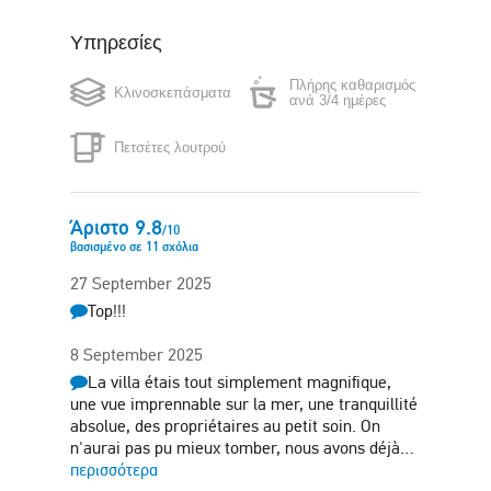
Φούρνος
Υπηρεσίες
Βραστήρας
μικροκυμάτων
Πλήρης καθαρισμός
Κλινοσκεπάσματα
Πλυντήριο ρούχων
Σίδερο
ανά 3/4 ημέρες
Πετσέτες λουτρού
Σεσουάρ μαλλιών
Κήπος
Άριστο
9.8
/
10
βασισμένο σε
11
σχόλια
27 September 2025
Top!!!
8 September 2025
La villa étais tout simplement magnifique,
une vue imprennable sur la mer, une tranquillité
absolue, des propriétaires au petit soin. On
n'aurai pas pu mieux tomber, nous avons déjà…
περισσότερα