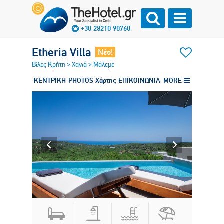
+30 28210 90760
Etheria Villa
Νέο!
Βίλες Κρήτη
>
Χανιά
>
Μάλεμε
ΚΕΝΤΡΙΚΗ
PHOTOS
Χάρτης
ΕΠΙΚΟΙΝΩΝΙΑ
MORE