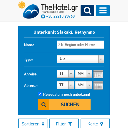
+30 28210 90760
Unterkunft Sfakaki, Rethymno
Name:
Alle
Type:
TT
MM
Anreise:
TT
MM
Abreise:
Reisedatum noch unbekannt
SUCHEN
Sortieren
Filter
Karte