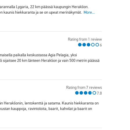
kkarannalla Lygaria, 22 km päässä kaupungin Heraklion.
een kaunis hiekkaranta ja se on upeat merinäkymät.
More...
Rating from 1 review
6
aisella paikalla keskustassa Agia Pelagia, yksi
li sijaitsee 20 km länteen Heraklion ja vain 500 metrin päässä
Rating from 7 reviews
7.8
ään Heraklionin, lentokenttä ja satama. Kaunis hiekkaranta on
ustan kauppoja, ravintoloita, baarit, kahvilat ja baarit on