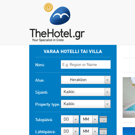
VARAA HOTELLI TAI VILLA
Nimi:
Heraklion
Alue:
Kaikki
Sijainti:
Kaikki
Property type:
DD
MM
Tulopäivä:
DD
MM
Lähtöpäivä: