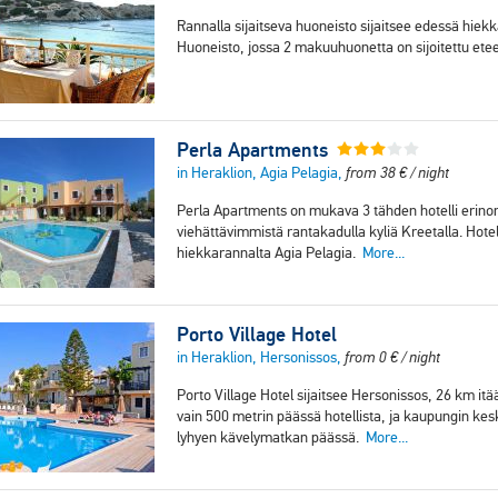
Rannalla sijaitseva huoneisto sijaitsee edessä hie
Huoneisto, jossa 2 makuuhuonetta on sijoitettu et
Perla Apartments
in Heraklion, Agia Pelagia,
from
38
€
/ night
Perla Apartments on mukava 3 tähden hotelli erinom
viehättävimmistä rantakadulla kyliä Kreetalla. Hotel
hiekkarannalta Agia Pelagia.
More...
Porto Village Hotel
in Heraklion, Hersonissos,
from
0
€
/ night
Porto Village Hotel sijaitsee Hersonissos, 26 km it
vain 500 metrin päässä hotellista, ja kaupungin kesk
lyhyen kävelymatkan päässä.
More...