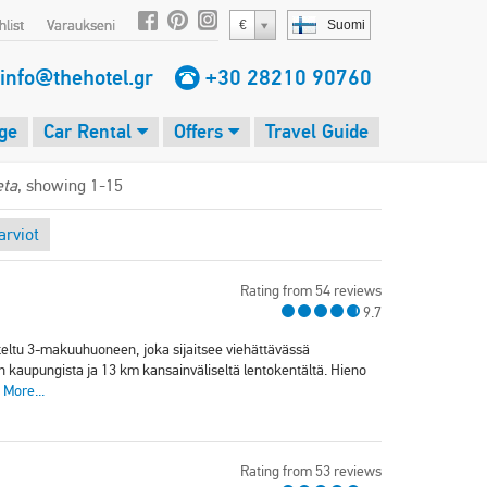
list
Varaukseni
€
Suomi
info@thehotel.gr
+30 28210 90760
ge
Car Rental
Offers
Travel Guide
eta
, showing 1-15
rviot
Rating from 54 reviews
9.7
iteltu 3-makuuhuoneen, joka sijaitsee viehättävässä
kaupungista ja 13 km kansainväliseltä lentokentältä. Hieno
.
More...
Rating from 53 reviews