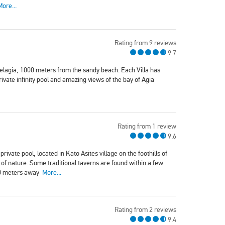
More...
Rating from 9 reviews
9.7
 Pelagia, 1000 meters from the sandy beach. Each Villa has
vate infinity pool and amazing views of the bay of Agia
Rating from 1 review
9.6
private pool, located in Kato Asites village on the foothills of
 of nature. Some traditional taverns are found within a few
100 meters away
More...
Rating from 2 reviews
9.4