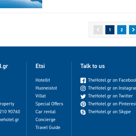
1
2
l.gr
Etsi
Talk to us
Hotellit
TheHotel.gr on Faceboo
Huoneistot
TheHotel.gr on Instagr
Villat
TheHotel.gr on Twitter
property
Special Offers
TheHotel.gr on Pinteres
210 90760
Car rental
TheHotel.gr on Skype
hehotel.gr
Concierge
Travel Guide