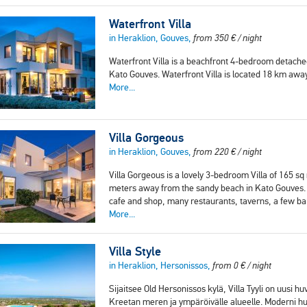
Waterfront Villa
in Heraklion, Gouves,
from
350
€
/ night
Waterfront Villa is a beachfront 4-bedroom detached 
Kato Gouves. Waterfront Villa is located 18 km away
More...
Villa Gorgeous
in Heraklion, Gouves,
from
220
€
/ night
Villa Gorgeous is a lovely 3-bedroom Villa of 165 sq
meters away from the sandy beach in Kato Gouves. Wi
cafe and shop, many restaurants, taverns, a few ba
More...
Villa Style
in Heraklion, Hersonissos,
from
0
€
/ night
Sijaitsee Old Hersonissos kylä, Villa Tyyli on uus
Kreetan meren ja ympäröivälle alueelle. Moderni huv