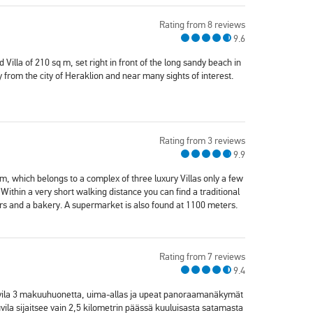
Rating from 8 reviews
9.6
Villa of 210 sq m, set right in front of the long sandy beach in
 from the city of Heraklion and near many sights of interest.
Rating from 3 reviews
9.9
 m, which belongs to a complex of three luxury Villas only a few
thin a very short walking distance you can find a traditional
rs and a bakery. A supermarket is also found at 1100 meters.
Rating from 7 reviews
9.4
i huvila 3 makuuhuonetta, uima-allas ja upeat panoraamanäkymät
ila sijaitsee vain 2,5 kilometrin päässä kuuluisasta satamasta