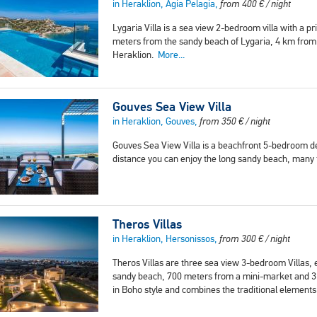
in Heraklion, Agia Pelagia,
from
400
€
/ night
Lygaria Villa is a sea view 2-bedroom villa with a p
meters from the sandy beach of Lygaria, 4 km from 
Heraklion.
More...
Gouves Sea View Villa
in Heraklion, Gouves,
from
350
€
/ night
Gouves Sea View Villa is a beachfront 5-bedroom de
distance you can enjoy the long sandy beach, many
Theros Villas
in Heraklion, Hersonissos,
from
300
€
/ night
Theros Villas are three sea view 3-bedroom Villas, 
sandy beach, 700 meters from a mini-market and 3 
in Boho style and combines the traditional element