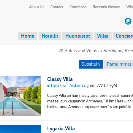
About Us
Contact
Concierge
Recently Viewed
Wish
Home
Hotellit
Huoneistot
Villat
Concier
20 Hotels and Villas in
Heraklion, Kre
Suosituin
Parhaimmat a
Classy Villa
in Heraklion, Archanes,
from
300
€
/ night
Classy Villa on hämmästyttävä, perinteisesti suunn
maaseudun kaupungin Archanes, 10 km Heraklionin 
hiekkaranta Amnissos sijaitsee noin 14 km pitkälle
Lygaria Villa