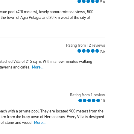
9.6
rivate pool (4*8 meters), lovely panoramic sea views, 500
the town of Agia Pelagia and 20 km west of the city of
Rating from 12 reviews
9.6
tached Villa of 215 sq m. Within a few minutes walking
 taverns and cafes.
More...
Rating from 1 review
10
each with a private pool. They are located 900 meters from the
km from the busy town of Hersonissos. Every Villa is designed
s of stone and wood.
More...