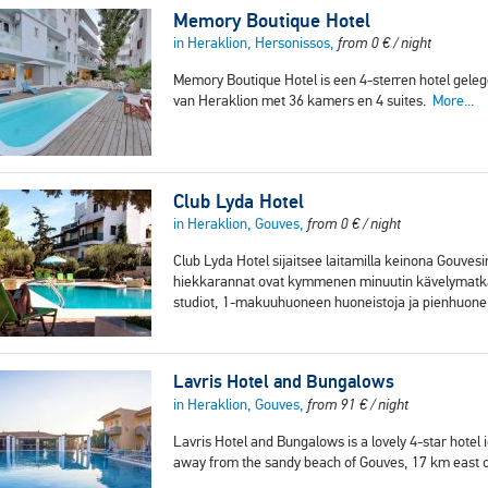
Memory Boutique Hotel
in Heraklion, Hersonissos,
from
0
€
/ night
Memory Boutique Hotel is een 4-sterren hotel geleg
van Heraklion met 36 kamers en 4 suites.
More...
Club Lyda Hotel
in Heraklion, Gouves,
from
0
€
/ night
Club Lyda Hotel sijaitsee laitamilla keinona Gouve
hiekkarannat ovat kymmenen minuutin kävelymatkan p
studiot, 1-makuuhuoneen huoneistoja ja pienhuone
Lavris Hotel and Bungalows
in Heraklion, Gouves,
from
91
€
/ night
Lavris Hotel and Bungalows is a lovely 4-star hotel 
away from the sandy beach of Gouves, 17 km east 