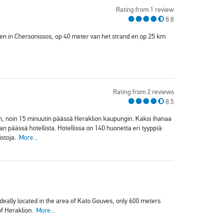
Rating from 1 review
8.8
en in Chersonissos, op 40 meter van het strand en op 25 km
Rating from 2 reviews
8.5
sin, noin 15 minuutin päässä Heraklion kaupungin. Kaksi ihanaa
äässä hotellista. Hotellissa on 140 huonetta eri tyyppiä:
istoja.
More...
ideally located in the area of Kato Gouves, only 600 meters
of Heraklion.
More...