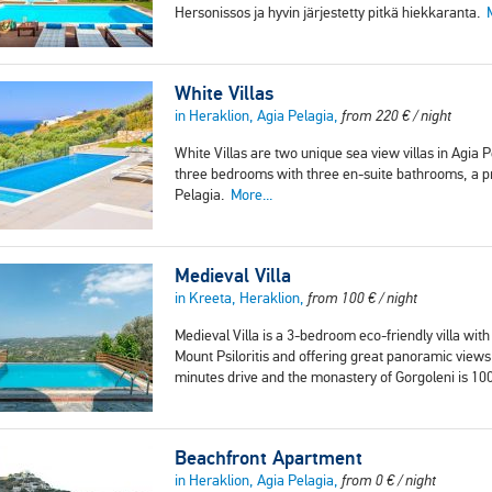
Hersonissos ja hyvin järjestetty pitkä hiekkaranta.
White Villas
in Heraklion, Agia Pelagia,
from
220
€
/ night
White Villas are two unique sea view villas in Agia
three bedrooms with three en-suite bathrooms, a pri
Pelagia.
More...
Medieval Villa
in Kreeta, Heraklion,
from
100
€
/ night
Medieval Villa is a 3-bedroom eco-friendly villa with 
Mount Psiloritis and offering great panoramic views
minutes drive and the monastery of Gorgoleni is 
Beachfront Apartment
in Heraklion, Agia Pelagia,
from
0
€
/ night