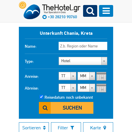
+30 28210 90760
Unterkunft Chania, Kreta
Name:
Hotel
Type:
TT
MM
Anreise:
TT
MM
Abreise:
Reisedatum noch unbekannt
SUCHEN
Sortieren
Filter
Karte