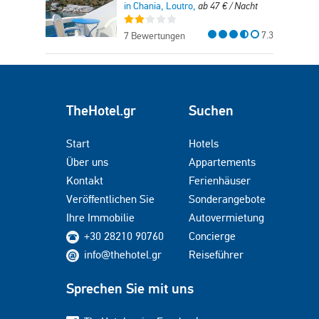
in Chania, Loutro,
ab
47
€
/ Nacht
7.3
7 Bewertungen
TheHotel.gr
Suchen
Start
Hotels
Über uns
Appartements
Kontakt
Ferienhäuser
Veröffentlichen Sie
Sonderangebote
Ihre Immobilie
Autovermietung
+30 28210 90760
Concierge
info@thehotel.gr
Reiseführer
Sprechen Sie mit uns