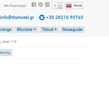
Min Reservasjon
€
Norsk
info@thehotel.gr
+30 28210 90760
cierge
Bilutleie
Tilbud
Reiseguide
a
, viser 1-0
dering