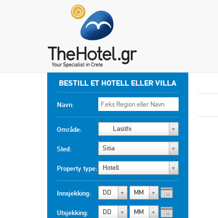
BESTILL ET HOTELL ELLER VILLA
Navn:
Lasithi
Område:
Sitia
Sted:
Hotell
Property type:
DD
MM
Innsjekking:
DD
MM
Utsjekking: