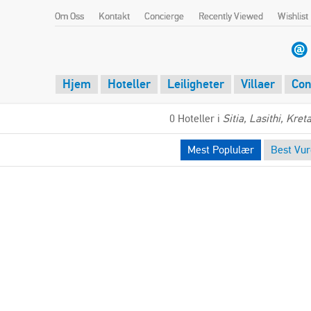
Om Oss
Kontakt
Concierge
Recently Viewed
Wishlist
Hjem
Hoteller
Leiligheter
Villaer
Con
0 Hoteller i
Sitia, Lasithi, Kret
Mest Poplulær
Best Vur