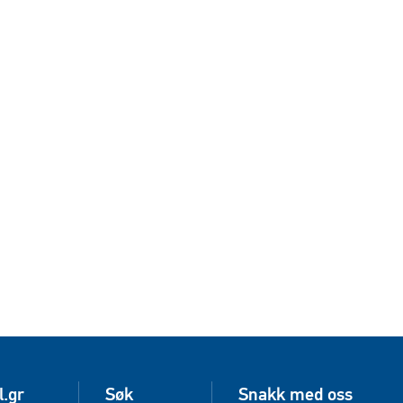
l.gr
Søk
Snakk med oss