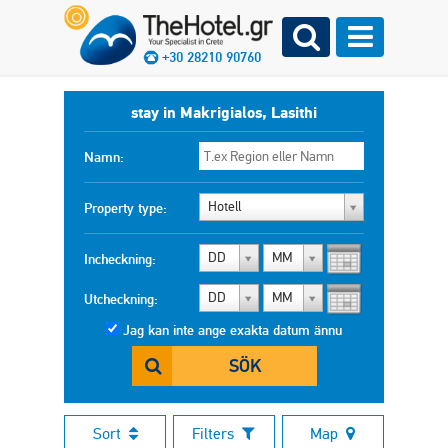
+30 28210 90760
stay in Makrigialos, Lasithi
Namn:
Hotell
Property type:
DD
MM
Incheckning:
DD
MM
Utcheckning:
Jag kan inte ange exakta datum ännu
SÖK
Sort
Filters
Map