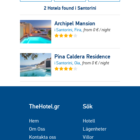
2 Hotels found i Santorini
Archipel Mansion
i Santorini, Fira,
from
0
€
/ night
Pina Caldera Residence
i Santorini, Oia,
from
0
€
/ night
TheHotel.gr
Sök
Hem
Hotell
Om Oss
Lägenheter
Kontakta oss
Villor