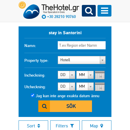
+30 28210 90760
stay in Santorini
Namn:
Hotell
Property type:
DD
MM
Incheckning:
DD
MM
Utcheckning:
Jag kan inte ange exakta datum ännu
SÖK
Sort
Filters
Map