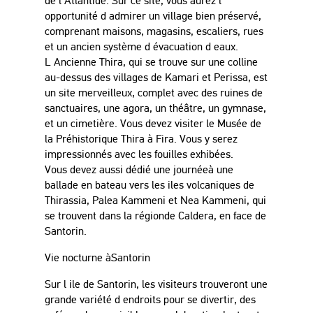
de l Atlantide. Sur ce site, vous aurez l
opportunité
d admirer un village bien
préservé
,
comprenant maisons, magasins, escaliers, rues
et un ancien
système
d
évacuation
d eaux.
L Ancienne T
hira, qui se trouve sur une colline
au-dessus des villages de Kamari et Perissa, est
un site merveilleux, complet avec des ruines de
sanctuaires, une agora, un théâtre,
un
gymnase,
et un cimetière.
Vous devez visiter le
Musée
de
la
Préhistorique
Thira
à
Fira. Vous y serez
impressionn
é
s avec les fouilles
exhibées
.
Vous devez aussi
dédié
une
journée
à
une
ballade en bateau vers les iles volcaniques de
Thirassia, Palea Kammeni et Nea Kammeni, qui
se trouvent dans la
région
de Caldera, en face de
Santorin.
Vie nocturne
à
Santorin
Sur l ile de Santorin, les visiteurs trouveront une
grande
variété d
endroits pour se divertir
, des