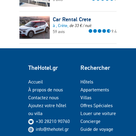
Car Rental Crete
à , Crète,
de
33
€
/ nuit
9.4
59 avis
TheHotel.gr
Rechercher
Accueil
Hôtels
À propos de nous
Appartements
Contactez nous
Villas
Ajoutez votre hôtel
Offres Spéciales
ou villa
Louer une voiture
+30 28210 90760
Concierge
info@thehotel.gr
Guide de voyage