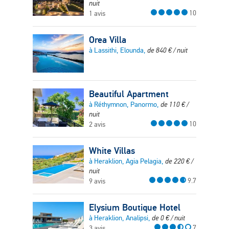
nuit
10
1 avis
Orea Villa
à Lassithi, Elounda,
de
840
€
/ nuit
Beautiful Apartment
à Réthymnon, Panormo,
de
110
€
/
nuit
10
2 avis
White Villas
à Heraklion, Agia Pelagia,
de
220
€
/
nuit
9.7
9 avis
Elysium Boutique Hotel
à Heraklion, Analipsi,
de
0
€
/ nuit
7
3 avis