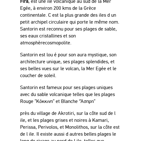
Fira
, est une ile volcanique au sud de la Mer
Egée
,
à
environ 200 kms de la
Grèce
continentale. C est la plus grande des iles d un
petit archipel circulaire qui porte le
même
nom.
Santorin est reconnu pour ses plages de sable,
ses eaux cristallines et son
atmosphère
cosmopolite.
Santorin est lou
é
pour son aura mystique, son
architecture unique, ses plages splendides, et
ses belles vues sur le volcan, la Mer
Egée
et le
coucher de soleil
.
Santorin est fameux pour ses plages uniques
avec du sable volcanique telles que les plages
Rouge ”Κόκκινη” et Blanche “Άσπρη”
près
du village de Akrotiri, sur la c
ô
te sud de l
ile, et les plages grises et noires
à
Kamari,
Perissa, Perivolos, et Monolithos, sur la c
ô
te est
de l ile. Il existe aussi d autres belles plages le
long de rivage au nord de l ile, telles que