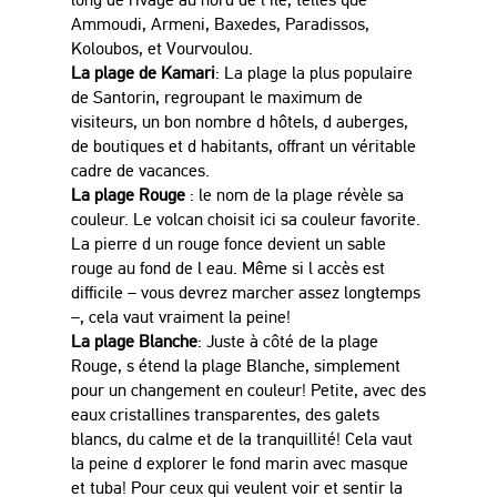
Ammoudi, Armeni, Baxedes, Paradissos,
Koloubos, et Vourvoulou.
La plage de Kamari
: La plage la plus populaire
de Santorin, regroupant le maximum de
visiteurs, un bon nombre d
hôtels
, d auberges,
de boutiques et d habitants, offrant un
véritable
cadre de vacances.
La plage Rouge
: le nom de la plage
révèle
sa
couleur. Le volcan choisit ici sa couleur favorite.
La pierre d un rouge fonce devient un sable
rouge au fond de l eau.
Même
si l
accès
est
difficile – vous devrez marcher assez longtemps
–, cela vaut vraiment la peine!
La plage Blanche
: Juste
à
c
ô
t
é
de la plage
Rouge, s
étend
la plage Blanche, simplement
pour un changement en couleur! Petite, avec des
eaux cristallines transparentes, des galets
blancs, du calme et de la
tranquillité
! Cela vaut
la peine d explorer le fond marin avec masque
et tuba! Pour ceux qui veulent voir et sentir la