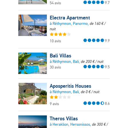
9.7
54 avis
Electra Apartment
à Réthymnon, Panormo,
de
160
€
/
nuit
9.9
10 avis
Bali Villas
à Réthymnon, Bali,
de
200
€
/ nuit
9.5
30 avis
Aposperitis Houses
à Réthymnon, Bali,
de
0
€
/ nuit
8.6
9 avis
Theros Villas
à Heraklion, Hersonissos,
de
300
€
/