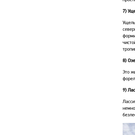
7)
Уще
Ущель
север
форми
чисто
тропи
8) Оз
Это ж
форел
9)
Лас
Ласси
немно
безле