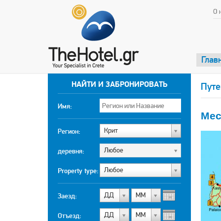
О 
Глав
НАЙТИ И ЗАБРОНИРОВАТЬ
Путе
Имя:
Мес
Крит
Регион:
Любоe
деревня:
Любоe
Property type:
ДД
МM
Заезд:
ДД
МM
Отъезд: