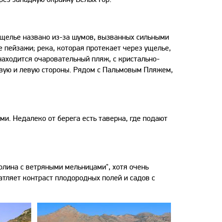
 Ущелье названо из-за шумов, вызванных сильными
 пейзажи; река, которая протекает через ущелье,
находится очаровательный пляж, с кристально-
авую и левую стороны. Рядом с Пальмовым Пляжем,
и. Недалеко от берега есть таверна, где подают
Долина с ветряными мельницами", хотя очень
атляет контраст плодородных полей и садов с