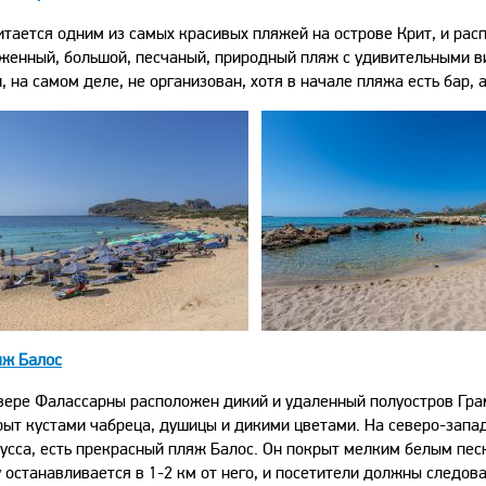
итается одним из самых красивых пляжей на острове Крит, и расп
женный, большой, песчаный, природный пляж с удивительными ви
н, на самом деле, не организован, хотя в начале пляжа есть бар, 
яж Балос
вере Фалассарны расположен дикий и удаленный полуостров Гра
рыт кустами чабреца, душицы и дикими цветами. На северо-запад
усса, есть прекрасный пляж Балос. Он покрыт мелким белым песк
 останавливается в 1-2 км от него, и посетители должны следо