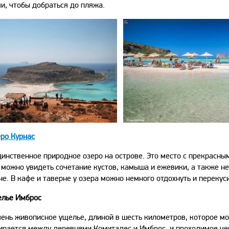
и, чтобы добраться до пляжа.
ро Курнас
динственное природное озеро на острове. Это место с прекрасн
 можно увидеть сочетание кустов, камыша и ежевики, а также н
не. В кафе и таверне у озера можно немного отдохнуть и перекуси
елье Имброс
чень живописное ущелье, длиной в шесть километров, которое м
ирается между деревнями Комитадес и Имброс, и проходимое чер