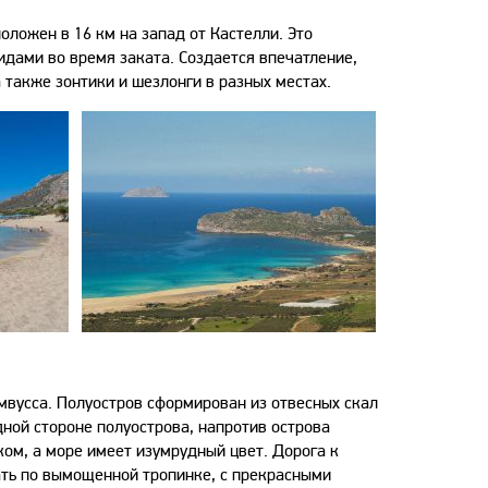
оложен в 16 км на запад от Кастелли. Это
дами во время заката. Создается впечатление,
а также зонтики и шезлонги в разных местах.
мвусса. Полуостров сформирован из отвесных скал
ной стороне полуострова, напротив острова
ом, а море имеет изумрудный цвет. Дорога к
вать по вымощенной тропинке, с прекрасными