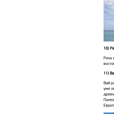
10)
Pе
Река 
восто
11)
В
Вай р
уже о
древн
Палео
Европ