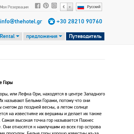
Моя Резервация
€
Русский
info@thehotel.gr
+30 28210 90760
 Rental
предложения
Путеводитель
е Горы
оры, или Лефка Ори, находятся в центре Западного
Их называют Белыми Горами, потому что они
 снегом до поздней весны, а летом солнце
тся на известняке их вершины и делает их также
 Самая высокая точка гор называется Пахнес
). Они относятся к наилучшим из всех гор острова
их прогулок. Белые горы хорошо известны из-за