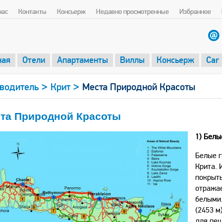
нас
Контакты
Консьерж
Недавно просмотренные
Избранное
ная
Отели
Апартаменты
Виллы
Консьерж
Car
>
>
водитель
Крит
Места Природной Красоты
та Природной Красоты
1)
Белы
Белые г
Крита. 
покрыты
отражае
белыми.
(2453 м
для пеш