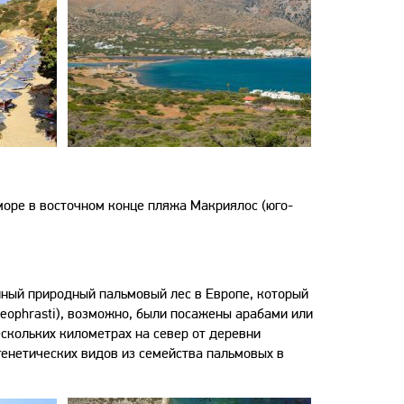
море в восточном конце пляжа Макриялос (юго-
нный природный пальмовый лес в Европе, который
heophrasti), возможно, были посажены арабами или
ескольких километрах на север от деревни
игенетических видов из семейства пальмовых в