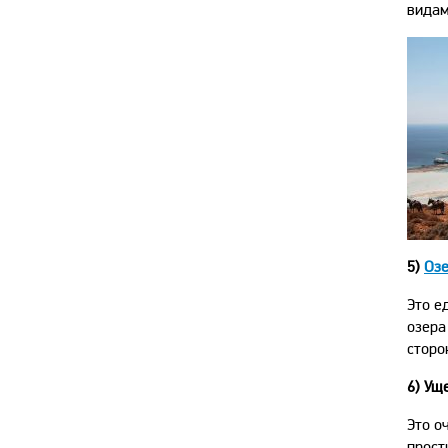
видам
5)
Озе
Это е
озера
сторо
6)
Ущ
Это о
прост