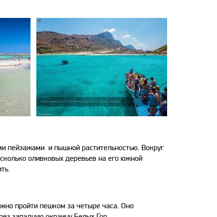
ыми пейзажами и пышной растительностью. Вокруг
есколько оливковых деревьев на его южной
ть.
ожно пройти пешком за четыре часа. Оно
ез западную окраину Белых Гор.