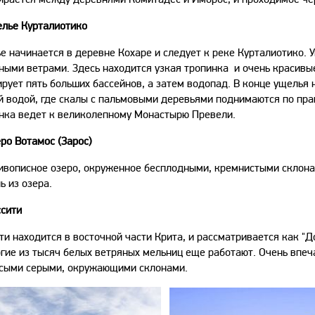
лье Курталиотико
е начинается в деревне Кохаре и следует к реке Курталиотико.
ными ветрами. Здесь находится узкая тропинка и очень красивые
рует пять больших бассейнов, а затем водопад. В конце ущелья 
й водой, где скалы с пальмовыми деревьями поднимаются по пр
нка ведет к великолепному Монастырю Превели.
еро Вотамос (Зарос)
ивописное озеро, окруженное бесплодными, кремнистыми склонам
ь из озера.
сити
ти находится в восточной части Крита, и рассматривается как "
гие из тысяч белых ветряных мельниц еще работают. Очень впеч
сыми серыми, окружающими склонами.