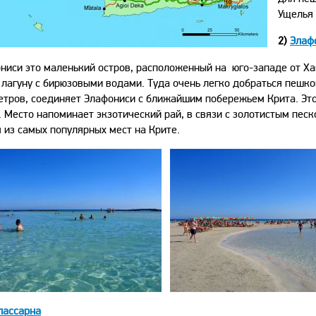
Ущелья 
2)
Элаф
ниси это маленький остров, расположенный на юго-западе от Ха
 лагуну с бирюзовыми водами. Туда очень легко добраться пешко
етров, соединяет Элафониси с ближайшим побережьем Крита. Это 
. Место напоминает экзотический рай, в связи с золотистым пес
 из самых популярных мест на Крите.
лассарна