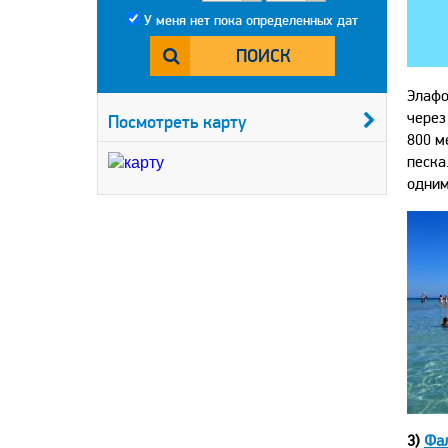
У меня нет пока определенных дат
ПОИСК
Элафо
через
Посмотреть карту
800 м
песка
одним
3)
Фа