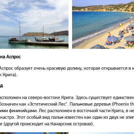
ка Аспрос
Аспрос образует очень красивую долину, которая открывается в 
к Крита).
ай
асположен на северо-востоке Крита. Здесь существует единстве
бозначен как «Эстетический Лес". Пальмовые деревья (Phoenix t
ими финикийцами. Лес расположен в восточной части Крита, в н
кастро. Этот особый вид пальм известен как один из двух не эп
е (другой происходит на Канарских островах).