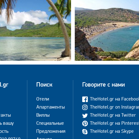
l.gr
Поиск
Говорите с нами
Отели
TheHotel.gr на Faceboo
Апартаменты
TheHotel.gr on Instagr
такты
Виллы
TheHotel.gr на Twitter
ь вашу
Специальные
TheHotel.gr на Pinteres
ость
Предложения
TheHotel.gr на Skype