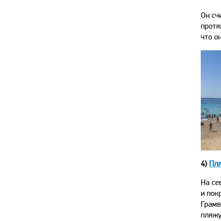
Он сч
протя
что о
4)
Пл
На се
и пок
Грамв
пляжу