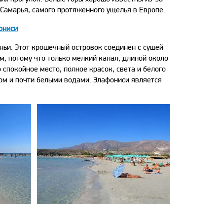
Самарья, самого протяженного ущелья в Европе.
ониси
ньи. Этот крошечный островок соединен с сушей
м, потому что только мелкий канал, длиной около
спокойное место, полное красок, света и белого
ком и почти белыми водами. Элафониси является