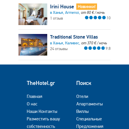
Irini House
Новинки!
в Ханья, Armenoi,
от
80
€
/ ночь
10
1 отзыв
Traditional Stone Villas
в Ханья, Каливес,
от
370
€
/ ночь
9.8
24 отзывы
TheHotel.gr
Поиск
Главная
Отели
О нас
Апартаменты
Наши Контакты
Виллы
Разместить вашу
Специальные
собственность
Предложения