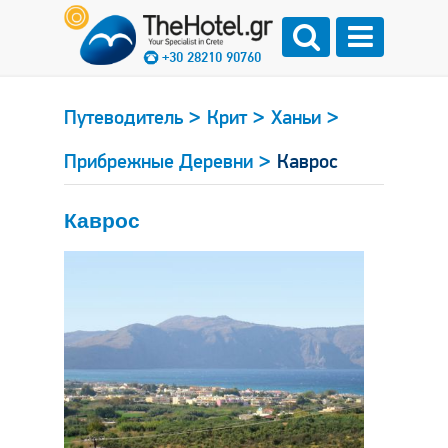
+30 28210 90760
>
>
>
Путеводитель
Крит
Ханьи
>
Прибрежные Деревни
Каврос
Каврос