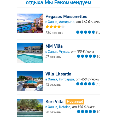
отдыха Мы Рекоммендуем
Pegasos Maisonettes
в Ханья, Алмирида,
от
160
€
/ ночь
9.5
234 отзывы
MM Villa
в Ханья, Vryses,
от
190
€
/ ночь
10
47 отзывы
Villa Litsarda
в Ханья, Литсарда,
от
450
€
/ ночь
9.3
42 отзывы
Kori Villa
Новинки!
в Ханья, Kefalas,
от
190
€
/ ночь
10
28 отзывы