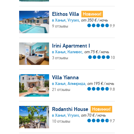
Elithos Villa
Новинки!
в Ханья, Vryses,
от
350
€
/ ночь
9.9
9 отзывы
Irini Apartment I
в Ханья, Каливес,
от
75
€
/ ночь
10
3 отзывы
Villa Yianna
в Ханья, Алмирида,
от
195
€
/ ночь
9.8
21 отзывы
Rodanthi House
Новинки!
в Ханья, Vryses,
от
70
€
/ ночь
9.7
10 отзывы