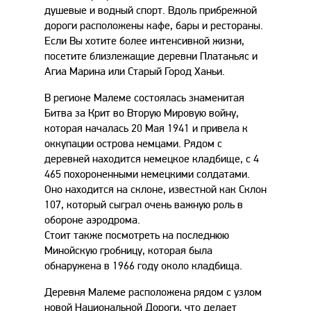
душевые и водный спорт. Вдоль прибрежной
дороги расположены кафе, бары и рестораны.
Если Вы хотите более интенсивной жизни,
посетите близлежащие деревни Платаньяс и
Агиа Марина или Старый Город Ханьи.
В регионе Малеме состоялась знаменитая
Битва за Крит во Вторую Мировую войну,
которая началась 20 Мая 1941 и привела к
оккупации острова немцами. Рядом с
деревней находится немецкое кладбище, с 4
465 похороненными немецкими солдатами.
Оно находится на склоне, известной как Склон
107, который сыграл очень важную роль в
обороне аэродрома.
Стоит также посмотреть на последнюю
Минойскую гробницу, которая была
обнаружена в 1966 году около кладбища.
Деревня Малеме расположена рядом с узлом
новой Национальной Дороги, что делает