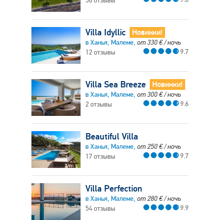
56 отзывы
Villa Idyllic
Новинки!
в Ханья, Малеме,
от
330
€
/ ночь
9.7
12 отзывы
Villa Sea Breeze
Новинки!
в Ханья, Малеме,
от
300
€
/ ночь
9.6
2 отзывы
Beautiful Villa
в Ханья, Малеме,
от
250
€
/ ночь
9.7
17 отзывы
Villa Perfection
в Ханья, Малеме,
от
280
€
/ ночь
9.9
54 отзывы