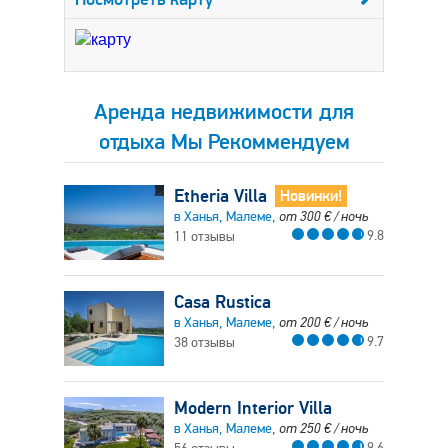
Аренда недвижимости для
отдыха Мы Рекоммендуем
Etheria Villa
Новинки!
в Ханья, Малеме,
от
300
€
/ ночь
9.8
11 отзывы
Casa Rustica
в Ханья, Малеме,
от
200
€
/ ночь
9.7
38 отзывы
Modern Interior Villa
в Ханья, Малеме,
от
250
€
/ ночь
9.6