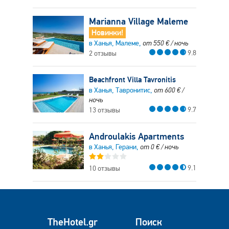
Marianna Village Maleme
Новинки!
в Ханья, Малеме,
от
550
€
/ ночь
9.8
2 отзывы
Beachfront Villa Tavronitis
в Ханья, Тавронитис,
от
600
€
/
ночь
9.7
13 отзывы
Androulakis Apartments
в Ханья, Герани,
от
0
€
/ ночь
9.1
10 отзывы
TheHotel.gr
Поиск