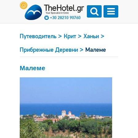
+30 28210 90760
>
>
>
Путеводитель
Крит
Ханьи
>
Прибрежные Деревни
Малеме
Малеме