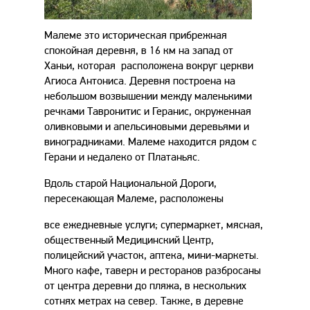
Малеме это историческая прибрежная
спокойная деревня, в 16 км на запад от
Ханьи, которая расположена вокруг церкви
Агиоса Антониса. Деревня построена на
небольшом возвышении между маленькими
речками Тавронитис и Геранис, окруженная
оливковыми и апельсиновыми деревьями и
виноградниками. Малеме находится рядом с
Герани и недалеко от Платаньяс.
Вдоль старой Национальной Дороги,
пересекающая Малеме, расположены
все ежедневные услуги; супермаркет, мясная,
общественный Медицинский Центр,
полицейский участок, аптека, мини-маркеты.
Много кафе, таверн и ресторанов разбросаны
от центра деревни до пляжа, в нескольких
сотнях метрах на север. Также, в деревне