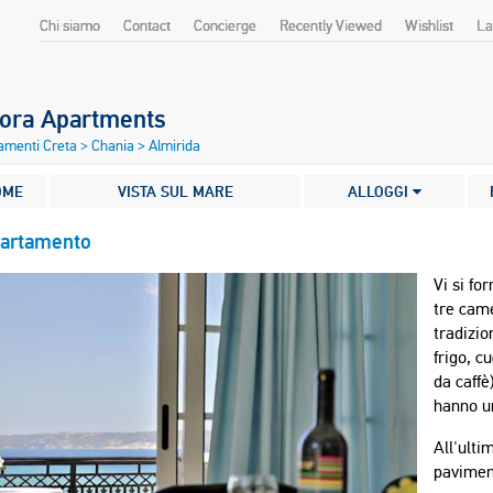
Chi siamo
Contact
Concierge
Recently Viewed
Wishlist
La
dora Apartments
amenti Creta
>
Chania
>
Almirida
OME
VISTA SUL MARE
ALLOGGI
artamento
Vi si fo
tre cam
tradizi
frigo, c
da caffè
hanno un
All'ulti
paviment