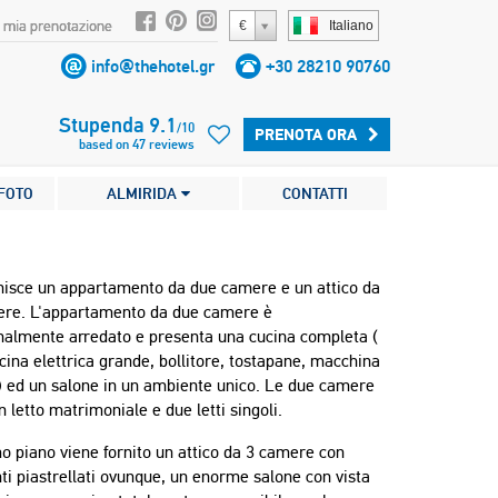
 mia prenotazione
€
Italiano
info@thehotel.gr
+30 28210 90760
Stupenda
9.1
/
10
PRENOTA ORA
based on
47
reviews
FOTO
ALMIRIDA
CONTATTI
rnisce un appartamento da due camere e un attico da
ere. L'appartamento da due camere è
onalmente arredato e presenta una cucina completa (
ucina elettrica grande, bollitore, tostapane, macchina
) ed un salone in un ambiente unico. Le due camere
 letto matrimoniale e due letti singoli.
mo piano viene fornito un attico da 3 camere con
i piastrellati ovunque, un enorme salone con vista