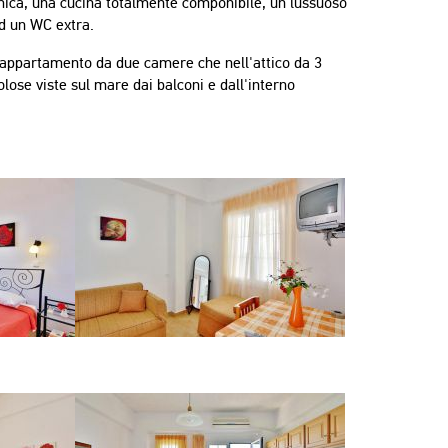
ica, una cucina totalmente componibile, un lussuoso
d un WC extra.
'appartamento da due camere che nell'attico da 3
volose viste sul mare dai balconi e dall'interno