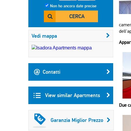
Non ho ancora date precise
CERCA
camere
dell'a
Vedi mappa
Appar
Contatti
View similar Apartments
Due c
Garanzia Miglior Prezzo