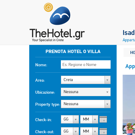
Isa
Appart
PRENOTA HOTEL O VILLA
H
Nome:
App
Creta
Area:
Nessuna
Ubicazione:
Nessuna
Property type:
GG
MM
Check-in:
GG
MM
Check-out: