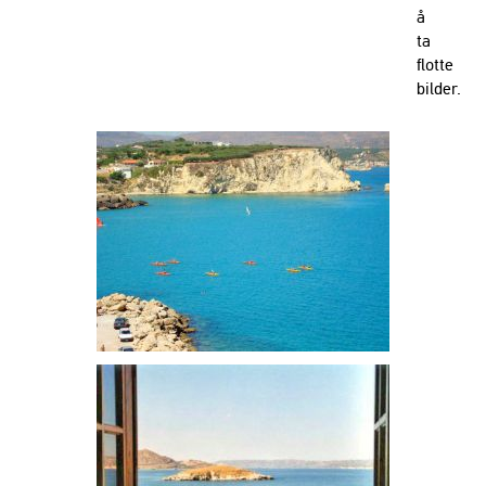
å
ta
flotte
bilder.