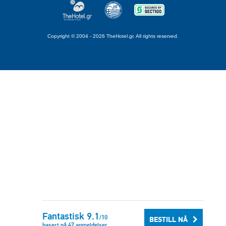
Copyright © 2004 - 2026 TheHotel.gr. All rights reserved.
Fantastisk
9.1
/
10
BESTILL NÅ
basert på
47
anmeldelser