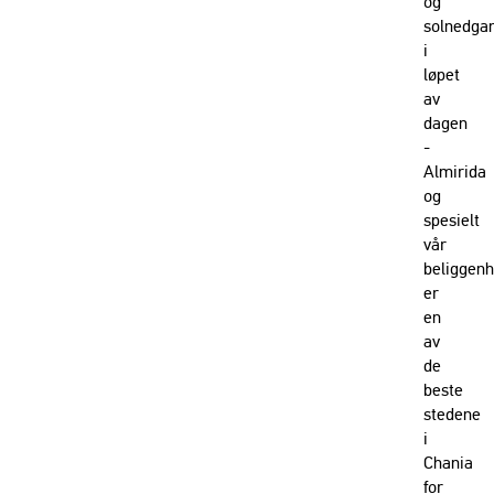
og
solnedga
i
løpet
av
dagen
-
Almirida
og
spesielt
vår
beliggen
er
en
av
de
beste
stedene
i
Chania
for