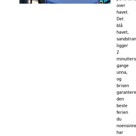
over
havet.
Det
blå
havet,
sandstra
ligger
2
minutters
gange
unna,
og
brisen
garantere
den
beste
ferien
du
noensinn
har