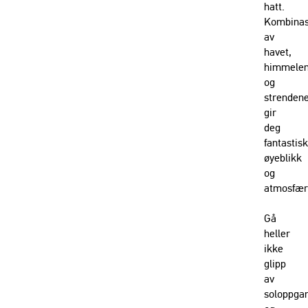
hatt.
Kombinas
av
havet,
himmele
og
strenden
gir
deg
fantastis
øyeblikk
og
atmosfær
Gå
heller
ikke
glipp
av
soloppga