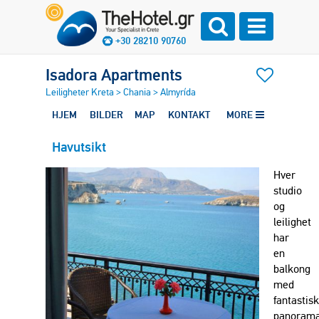
+30 28210 90760
Isadora Apartments
Leiligheter Kreta
>
Chania
>
Almyrída
HJEM
BILDER
MAP
KONTAKT
MORE
Havutsikt
Hver
studio
og
leilighet
har
en
balkong
med
fantastisk
panorama