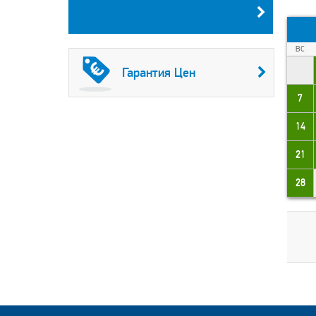
ВС
Гарантия Цен
7
14
21
28