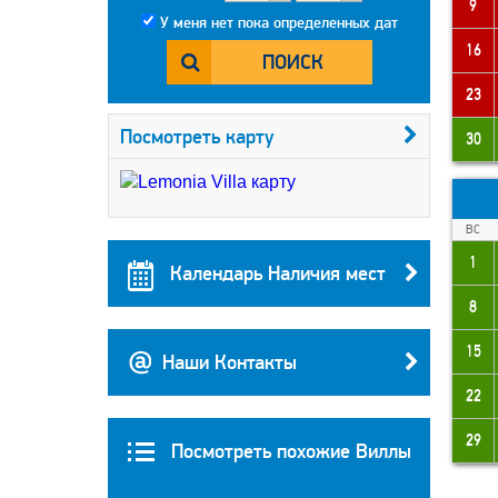
9
У меня нет пока определенных дат
16
ПОИСК
23
Посмотреть карту
30
ВС
1
Календарь Наличия мест
8
15
Наши Контакты
22
29
Посмотреть похожие Виллы