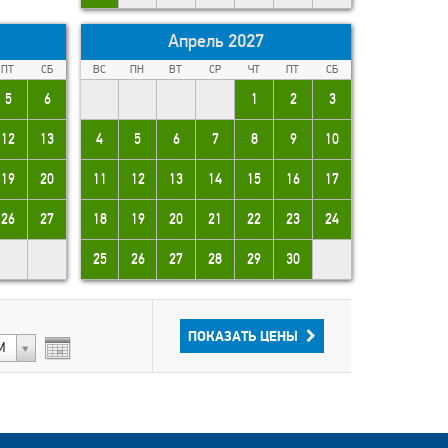
Апрель 2027
ПТ
СБ
ВС
ПН
ВТ
СР
ЧТ
ПТ
СБ
5
6
1
2
3
12
13
4
5
6
7
8
9
10
19
20
11
12
13
14
15
16
17
26
27
18
19
20
21
22
23
24
25
26
27
28
29
30
ПОКАЗАТЬ ЦЕНЫ
M