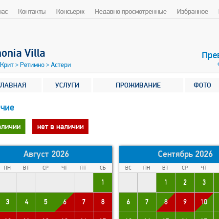
нас
Контакты
Консьерж
Недавно просмотренные
Избранное
nia Villa
Пре
 Крит
>
Ретимно
>
Астери
ГЛАВНАЯ
УСЛУГИ
ПРОЖИВАНИЕ
ФОТО
чие
аличии
нет в наличии
Август 2026
Сентябрь 2026
ПН
ВТ
СР
ЧТ
ПТ
СБ
ВС
ПН
ВТ
СР
ЧТ
1
1
2
3
3
4
5
6
7
8
6
7
8
9
10