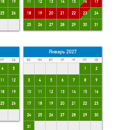
18
19
11
12
13
14
15
16
17
25
26
18
19
20
21
22
23
24
25
26
27
28
29
30
31
Январь 2027
ПТ
СБ
ВС
ПН
ВТ
СР
ЧТ
ПТ
СБ
4
5
1
2
11
12
3
4
5
6
7
8
9
18
19
10
11
12
13
14
15
16
25
26
17
18
19
20
21
22
23
24
25
26
27
28
29
30
31