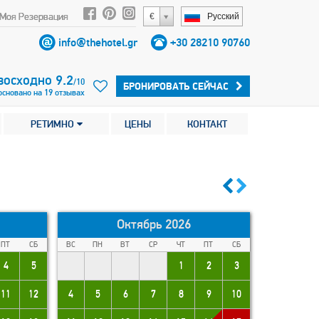
Моя Резервация
€
Русский
info@thehotel.gr
+30 28210 90760
восходно
9.2
/
10
БРОНИРОВАТЬ СЕЙЧАС
основано на
19
отзывах
РЕТИМНО
ЦЕНЫ
КОНТАКТ
Октябрь 2026
ПТ
СБ
ВС
ПН
ВТ
СР
ЧТ
ПТ
СБ
4
5
1
2
3
11
12
4
5
6
7
8
9
10