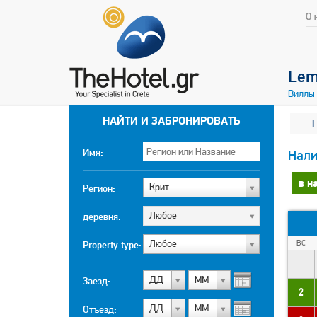
О 
Lemo
Виллы
НАЙТИ И ЗАБРОНИРОВАТЬ
Имя:
Нали
в н
Крит
Регион:
Любоe
деревня:
Любоe
ВС
Property type:
ДД
МM
Заезд:
2
ДД
МM
Отъезд: